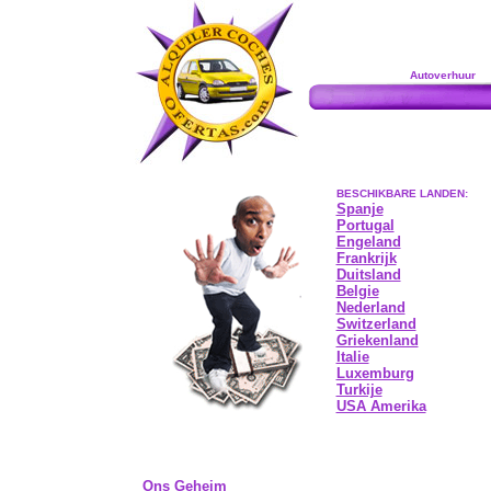
Autoverhuur
BESCHIKBARE LANDEN:
Spanje
Portugal
Engeland
Frankrijk
Duitsland
Belgie
Nederland
Switzerland
Griekenland
Italie
Luxemburg
Turkije
USA Amerika
Ons Geheim