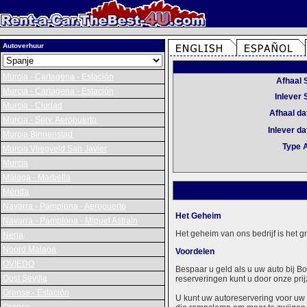
Autoverhuur
Murcia - Cartagena - Estación
Afhaal 
Murcia - Cartagena - Estación
Inlever 
Murcia - Ciudad
Afhaal d
Murcia - Serv. Aeropuerto
Inlever d
Murcia Binnenstad
Type 
Murcia Vliegveld San Javier
Murcia
Málaga - Marbella
Mérida
Navarra - Pamplona - Aeropuerto
Het Geheim
Navarra - Pamplona - Miguel Astrain
Het geheim van ons bedrijf is het 
Nerja
Noord Malaga
Voordelen
OVIEDO
Bespaar u geld als u uw auto bij B
Oost Sevilla
reserveringen kunt u door onze prij
Orense - Estación
U kunt uw autoreservering voor uw 