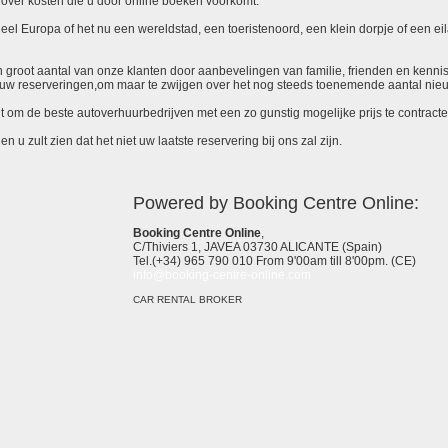
over kosten die u door online boeken voorkomt.
el Europa of het nu een wereldstad, een toeristenoord, een klein dorpje of een eila
 een groot aantal van onze klanten door aanbevelingen van familie, frienden en kenni
ieuw reserveringen,om maar te zwijgen over het nog steeds toenemende aantal nie
it om de beste autoverhuurbedrijven met een zo gunstig mogelijke prijs te contracte
 u zult zien dat het niet uw laatste reservering bij ons zal zijn.
Powered by Booking Centre Online:
Booking Centre Online
,
C/Thiviers 1, JAVEA 03730 ALICANTE (Spain)
Tel.(+34) 965 790 010 From 9'00am till 8'00pm. (CE)
info@booking-centre-online.com
CAR RENTAL BROKER