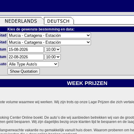
Kies de gewenste bestemming en data:
Stad
Stad
atum
atum
Auto
WEEK PRIJZEN
grote volume waarmee wij werken. Wij zijn trots op onze Lage Prijzen die zich vert
ooking Center Online boekt. De auto’s die wij aanbieden betrekken wij van de groot
zen geld besparen. Wij zijn dagelijks bezig onze klanten tijd te besparen en de laag
langverwachte vakantie nu gemakkelijk vanuit huis doen. Waarom proberen om het v