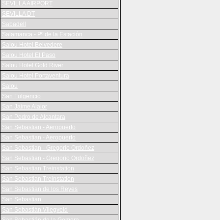
SEVILLA AIRPORT
SEVILLA DT
Sabadell
Salamanca - Pº de la Estación
Salou Hotel Belvedere
Salou Hotel El Paso
Salou Hotel Gold River
Salou Hotel Portaventura
Salou
San Fulgencio
San Jaime Alaior
San Pedro de Alcantara
San Sebastian - Aeropuerto
San Sebastian - Aeropuerto
San Sebastian - Gregorio Ordoñez
San Sebastian - Gregorio Ordoñez
San Sebastian Treinstation
San Sebastian Treinstation
San Sebastian de los Reyes
San Sebastian
San Sebastián Vliegveld