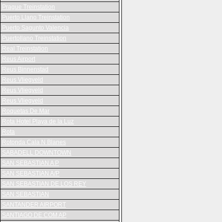
Prague Treinstation
Puerto Llano Treinstation
Puerto Sagunto Valencia
Puertollano Treinstation
Real Treinstation
Reus Airport
Reus Binnenstad
Reus Vliegveld
Reus Vliegveld
Reus Vliegveld
Roquetas De Mar
Rota Hotel Playa de la Luz
Rota
Rotonda Cala N Blanes
SABADELL DOWNTOWN
SAN SEBASTIAN A P
SAN SEBASTIAN A/P
SAN SEBASTIAN DE LOS REY
SAN SEBASTIAN
SANTANDER AIRPORT
SANTIAGO DE COM AP