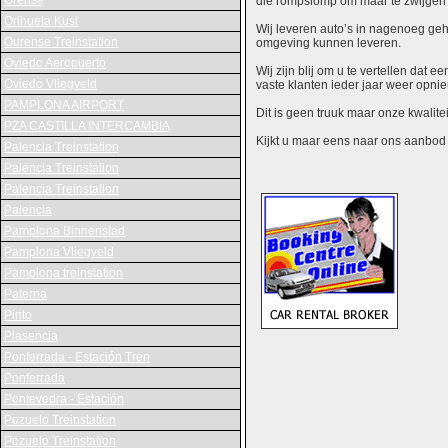
Orense
die rompslomp om maar te zwijgen 
Orihuela Kust
Wij leveren auto’s in nagenoeg gehe
Ourense Treinstation
omgeving kunnen leveren.
Oviedo Aeropuerto
Wij zijn blij om u te vertellen dat
Oviedo Vliegveld
vaste klanten ieder jaar weer opn
PAMPLONA AIRPORT
Dit is geen truuk maar onze kwalite
PZA CASTILLA INTERCAMBIA
Kijkt u maar eens naar ons aanbod en
Palencia Treinstation
Palencia Treinstation
Palencia Treinstation
Palencia
Pamplona Binnenstad
Pamplona Vliegveld
Pamplona treinstation
Paterna
Pinto
Plasencia
Ponferrada - Estación Tren
Ponferrada
Pontevedra - Estación
Pozuelo Treinstation
Pozuelo Treinstation