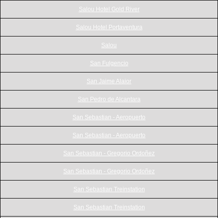
Salou Hotel Gold River
Salou Hotel Portaventura
Salou
San Fulgencio
San Jaime Alaior
San Pedro de Alcantara
San Sebastian - Aeropuerto
San Sebastian - Aeropuerto
San Sebastian - Gregorio Ordoñez
San Sebastian - Gregorio Ordoñez
San Sebastian Treinstation
San Sebastian Treinstation