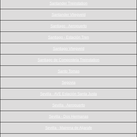
Santander Treinstation
Santander Vliegveld
Santiago - Aeropuerto
Santiago - Estación Tren
Santiago Vliegveld
Santiago de Compostela Treinstation
Santo Tomas
Segovia
Sevilla - AVE Estación Santa Justa
Sevilla - Aeropuerto
Sevilla - Dos Hermanas
Sevilla - Mairena de Aljarafe