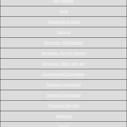
Son Xoriguer
Soria
Talavera de la Reina
Talavera
Tarragona - AVE Estación
Tarragona - Pol. Ind. Francolí
Tarragona - Reus - serv. a/e
Tarragona AVE Treinstation
Tarragona Treinstation
Tarragona Treinstation
Tarragona Vliegveld
Tarragona
Tarrasa