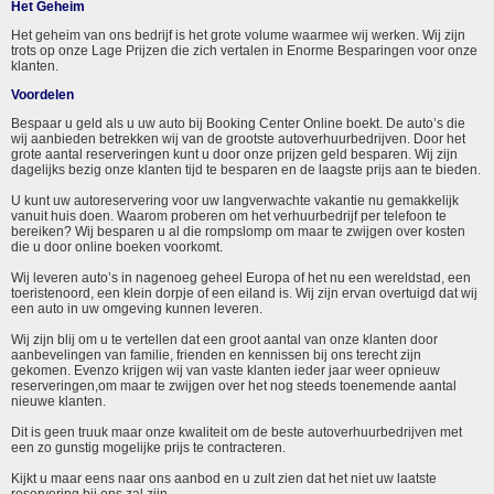
Het Geheim
Het geheim van ons bedrijf is het grote volume waarmee wij werken. Wij zijn
trots op onze Lage Prijzen die zich vertalen in Enorme Besparingen voor onze
klanten.
Voordelen
Bespaar u geld als u uw auto bij Booking Center Online boekt. De auto’s die
wij aanbieden betrekken wij van de grootste autoverhuurbedrijven. Door het
grote aantal reserveringen kunt u door onze prijzen geld besparen. Wij zijn
dagelijks bezig onze klanten tijd te besparen en de laagste prijs aan te bieden.
U kunt uw autoreservering voor uw langverwachte vakantie nu gemakkelijk
vanuit huis doen. Waarom proberen om het verhuurbedrijf per telefoon te
bereiken? Wij besparen u al die rompslomp om maar te zwijgen over kosten
die u door online boeken voorkomt.
Wij leveren auto’s in nagenoeg geheel Europa of het nu een wereldstad, een
toeristenoord, een klein dorpje of een eiland is. Wij zijn ervan overtuigd dat wij
een auto in uw omgeving kunnen leveren.
Wij zijn blij om u te vertellen dat een groot aantal van onze klanten door
aanbevelingen van familie, frienden en kennissen bij ons terecht zijn
gekomen. Evenzo krijgen wij van vaste klanten ieder jaar weer opnieuw
reserveringen,om maar te zwijgen over het nog steeds toenemende aantal
nieuwe klanten.
Dit is geen truuk maar onze kwaliteit om de beste autoverhuurbedrijven met
een zo gunstig mogelijke prijs te contracteren.
Kijkt u maar eens naar ons aanbod en u zult zien dat het niet uw laatste
reservering bij ons zal zijn.