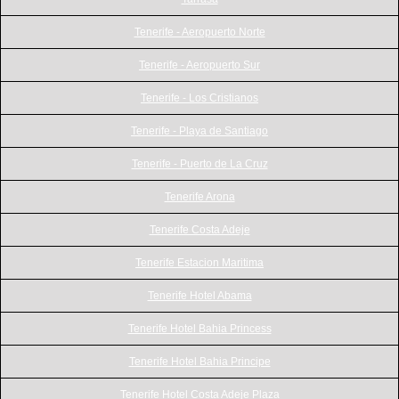
Tenerife - Aeropuerto Norte
Tenerife - Aeropuerto Sur
Tenerife - Los Cristianos
Tenerife - Playa de Santiago
Tenerife - Puerto de La Cruz
Tenerife Arona
Tenerife Costa Adeje
Tenerife Estacion Maritima
Tenerife Hotel Abama
Tenerife Hotel Bahia Princess
Tenerife Hotel Bahia Principe
Tenerife Hotel Costa Adeje Plaza