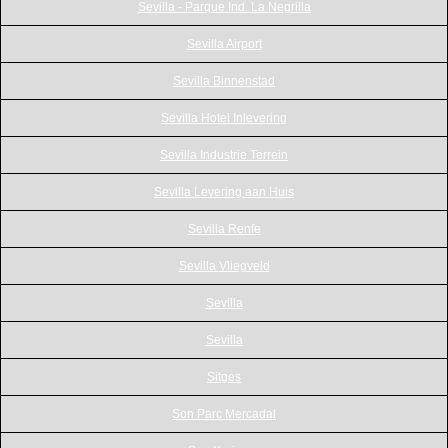
Sevilla - Parque Ind. La Negrilla
Sevilla Airport
Sevilla Binnenstad
Sevilla Hotel Inlevering
Sevilla Industrie Terrein
Sevilla Levering aan Huis
Sevilla Renfe
Sevilla Vliegveld
Sevilla
Sevilla
Sitges
Son Parc Mercadal