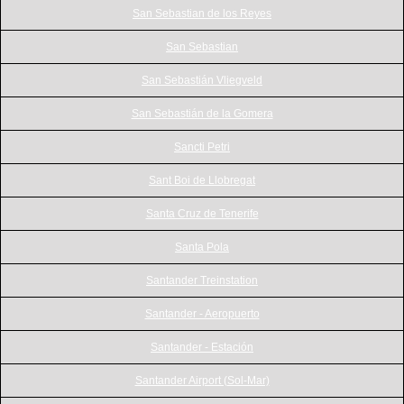
San Sebastian de los Reyes
San Sebastian
San Sebastián Vliegveld
San Sebastián de la Gomera
Sancti Petri
Sant Boi de Llobregat
Santa Cruz de Tenerife
Santa Pola
Santander Treinstation
Santander - Aeropuerto
Santander - Estación
Santander Airport (Sol-Mar)