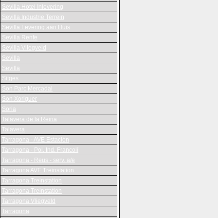
Sevilla Hotel Inlevering
Sevilla Industrie Terrein
Sevilla Levering aan Huis
Sevilla Renfe
Sevilla Vliegveld
Sevilla
Sevilla
Sitges
Son Parc Mercadal
Son Xoriguer
Soria
Talavera de la Reina
Talavera
Tarragona - AVE Estación
Tarragona - Pol. Ind. Francolí
Tarragona - Reus - serv. a/e
Tarragona AVE Treinstation
Tarragona Treinstation
Tarragona Treinstation
Tarragona Vliegveld
Tarragona