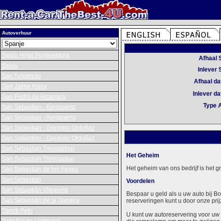
Autoverhuur
Salou Hotel Portaventura
Afhaal 
Salou
Inlever 
San Fulgencio
Afhaal d
San Jaime Alaior
Inlever d
San Pedro de Alcantara
Type 
San Sebastian - Aeropuerto
San Sebastian - Aeropuerto
San Sebastian - Gregorio Ordoñez
San Sebastian - Gregorio Ordoñez
San Sebastian Treinstation
Het Geheim
San Sebastian Treinstation
Het geheim van ons bedrijf is het 
San Sebastian de los Reyes
San Sebastian
Voordelen
San Sebastián Vliegveld
Bespaar u geld als u uw auto bij B
San Sebastián de la Gomera
reserveringen kunt u door onze prij
Sancti Petri
U kunt uw autoreservering voor uw 