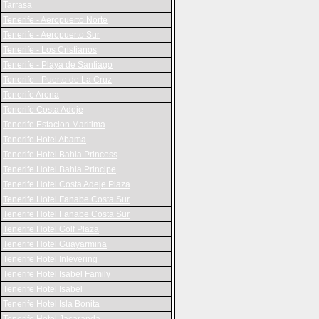
Tarrasa
Tenerife - Aeropuerto Norte
Tenerife - Aeropuerto Sur
Tenerife - Los Cristianos
Tenerife - Playa de Santiago
Tenerife - Puerto de La Cruz
Tenerife Arona
Tenerife Costa Adeje
Tenerife Estacion Maritima
Tenerife Hotel Abama
Tenerife Hotel Bahia Princess
Tenerife Hotel Bahia Principe
Tenerife Hotel Costa Adeje Plaza
Tenerife Hotel Fanabe Costa Sur
Tenerife Hotel Fanabe Costa Sur
Tenerife Hotel Golf Plaza
Tenerife Hotel Guayarmina
Tenerife Hotel Inlevering
Tenerife Hotel Isabel Family
Tenerife Hotel Isabel
Tenerife Hotel Isla Bonita