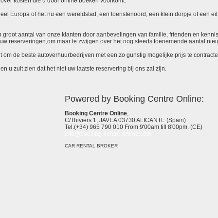
over kosten die u door online boeken voorkomt.
el Europa of het nu een wereldstad, een toeristenoord, een klein dorpje of een eila
 een groot aantal van onze klanten door aanbevelingen van familie, frienden en kenni
ieuw reserveringen,om maar te zwijgen over het nog steeds toenemende aantal nie
it om de beste autoverhuurbedrijven met een zo gunstig mogelijke prijs te contracte
 u zult zien dat het niet uw laatste reservering bij ons zal zijn.
Powered by Booking Centre Online:
Booking Centre Online
,
C/Thiviers 1, JAVEA 03730 ALICANTE (Spain)
Tel.(+34) 965 790 010 From 9'00am till 8'00pm. (CE)
info@booking-centre-online.com
CAR RENTAL BROKER