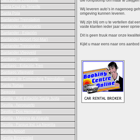
Sant Boi de Llobregat
die rompslomp om maar te zwijgen 
Santa Cruz de Tenerife
Wij leveren auto’s in nagenoeg gehe
Santa Pola
omgeving kunnen leveren.
Santander Treinstation
Wij zijn blij om u te vertellen dat
Santander - Aeropuerto
vaste klanten ieder jaar weer opn
Santander - Estación
Dit is geen truuk maar onze kwalite
Santander Airport (Sol-Mar)
Kijkt u maar eens naar ons aanbod en
Santander Treinstation
Santander Vliegveld
Santiago - Aeropuerto
Santiago - Estación Tren
Santiago Vliegveld
Santiago de Compostela Treinstation
Santo Tomas
Segovia
Sevilla - AVE Estación Santa Justa
Sevilla - Aeropuerto
Sevilla - Dos Hermanas
Sevilla - Mairena de Aljarafe
Sevilla - Parque Ind. La Negrilla
Sevilla Airport
Sevilla Binnenstad