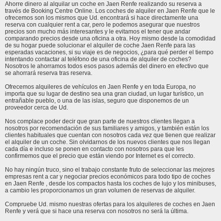
Ahorre dinero al alquilar un coche en Jaen Renfe realizando su reserva a
través de Booking Centre Online. Los coches de alquiler en Jaen Renfe que le
ofrecemos son los mismos que Ud. encontrará si hace directamente una
reserva con cualquier rent a car, pero le podemos asegurar que nuestros
precios son mucho más interesantes y le evitamos el tener que andar
comparando precios desde una oficina a otra. Hoy mismo desde la comodidad
de su hogar puede solucionar el alquiler de coche Jaen Renfe para las
esperadas vacaciones, si su viaje es de negocios, ¿para qué perder el tiempo
intentando contactar al teléfono de una oficina de alquiler de coches?
Nosotros le ahorramos todos esos pasos además del dinero en efectivo que
se ahorrará reserva tras reserva.
Ofrecemos alquileres de vehículos en Jaen Renfe y en toda Europa, no
importa que su lugar de destino sea una gran ciudad, un lugar turístico, un
entrañable pueblo, o una de las islas, seguro que disponemos de un
proveedor cerca de Ud.
Nos complace poder decir que gran parte de nuestros clientes llegan a
nosotros por recomendación de sus familiares y amigos, y también están los
clientes habituales que cuentan con nosotros cada vez que tienen que realizar
el alquiler de un coche. Sin olvidarnos de los nuevos clientes que nos llegan
cada día e incluso se ponen en contacto con nosotros para que les
confirmemos que el precio que están viendo por Internet es el correcto.
No hay ningún truco, sino el trabajo constante fruto de seleccionar las mejores
empresas rent a car y negociar precios económicos para todo tipo de coches
en Jaen Renfe , desde los compactos hasta los coches de lujo y los minibuses,
a cambio les proporcionamos un gran volumen de reservas de alquiler.
Compruebe Ud. mismo nuestras ofertas para los alquileres de coches en Jaen
Renfe y verá que si hace una reserva con nosotros no será la última.