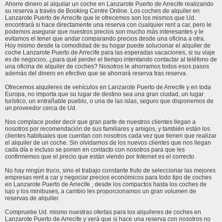
Ahorre dinero al alquilar un coche en Lanzarote Puerto de Arrecife realizando
su reserva a través de Booking Centre Online. Los coches de alquiler en
Lanzarote Puerto de Arrecife que le ofrecemos son los mismos que Ud.
encontrará si hace directamente una reserva con cualquier rent a car, pero le
podemos asegurar que nuestros precios son mucho más interesantes y le
evitamos el tener que andar comparando precios desde una oficina a otra.
Hoy mismo desde la comodidad de su hogar puede solucionar el alquiler de
coche Lanzarote Puerto de Arrecife para las esperadas vacaciones, si su viaje
es de negocios, ¿para qué perder el tiempo intentando contactar al teléfono de
una oficina de alquiler de coches? Nosotros le ahorramos todos esos pasos
además del dinero en efectivo que se ahorrará reserva tras reserva.
Ofrecemos alquileres de vehículos en Lanzarote Puerto de Arrecife y en toda
Europa, no importa que su lugar de destino sea una gran ciudad, un lugar
turístico, un entrañable pueblo, o una de las islas, seguro que disponemos de
un proveedor cerca de Ud.
Nos complace poder decir que gran parte de nuestros clientes llegan a
nosotros por recomendación de sus familiares y amigos, y también están los
clientes habituales que cuentan con nosotros cada vez que tienen que realizar
el alquiler de un coche. Sin olvidarnos de los nuevos clientes que nos llegan
cada día e incluso se ponen en contacto con nosotros para que les
confirmemos que el precio que están viendo por Internet es el correcto.
No hay ningún truco, sino el trabajo constante fruto de seleccionar las mejores
empresas rent a car y negociar precios económicos para todo tipo de coches
en Lanzarote Puerto de Arrecife , desde los compactos hasta los coches de
lujo y los minibuses, a cambio les proporcionamos un gran volumen de
reservas de alquiler.
Compruebe Ud. mismo nuestras ofertas para los alquileres de coches en
Lanzarote Puerto de Arrecife y verá que si hace una reserva con nosotros no