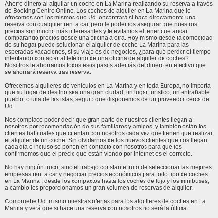
Ahorre dinero al alquilar un coche en La Marina realizando su reserva a través
de Booking Centre Online. Los coches de alquiler en La Marina que le
ofrecemos son los mismos que Ud. encontrará si hace directamente una
reserva con cualquier rent a car, pero le podemos asegurar que nuestros
precios son mucho más interesantes y le evitamos el tener que andar
comparando precios desde una oficina a otra. Hoy mismo desde la comodidad
de su hogar puede solucionar el alquiler de coche La Marina para las
esperadas vacaciones, si su viaje es de negocios, ¿para qué perder el tiempo
intentando contactar al teléfono de una oficina de alquiler de coches?
Nosotros le ahorramos todos esos pasos además del dinero en efectivo que
se ahorrará reserva tras reserva.
Ofrecemos alquileres de vehículos en La Marina y en toda Europa, no importa
que su lugar de destino sea una gran ciudad, un lugar turístico, un entrañable
pueblo, o una de las islas, seguro que disponemos de un proveedor cerca de
Ud.
Nos complace poder decir que gran parte de nuestros clientes llegan a
nosotros por recomendación de sus familiares y amigos, y también están los
clientes habituales que cuentan con nosotros cada vez que tienen que realizar
el alquiler de un coche. Sin olvidarnos de los nuevos clientes que nos llegan
cada día e incluso se ponen en contacto con nosotros para que les
confirmemos que el precio que están viendo por Internet es el correcto.
No hay ningún truco, sino el trabajo constante fruto de seleccionar las mejores
empresas rent a car y negociar precios económicos para todo tipo de coches
en La Marina , desde los compactos hasta los coches de lujo y los minibuses,
a cambio les proporcionamos un gran volumen de reservas de alquiler.
Compruebe Ud. mismo nuestras ofertas para los alquileres de coches en La
Marina y verá que si hace una reserva con nosotros no será la última.