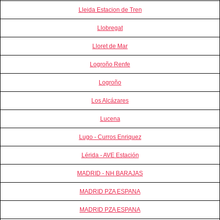
Lleida Estacion de Tren
Llobregat
Lloret de Mar
Logroño Renfe
Logroño
Los Alcázares
Lucena
Lugo - Curros Enriquez
Lérida - AVE Estación
MADRID - NH BARAJAS
MADRID PZA ESPANA
MADRID PZA ESPANA