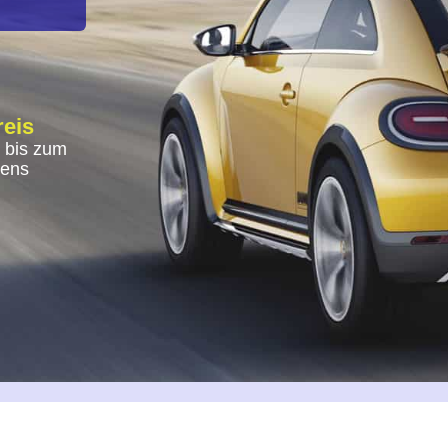
reis
 bis zum
gens