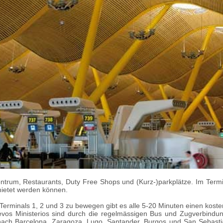
ntrum, Restaurants, Duty Free Shops und (Kurz-)parkplätze. Im Term
ietet werden können.
erminals 1, 2 und 3 zu bewegen gibt es alle 5-20 Minuten einen kosten
vos Ministerios sind durch die regelmässigen Bus und Zugverbindu
ach Barcelona, Zaragoza, Lugo, Santander, Burgos und San Sebasti