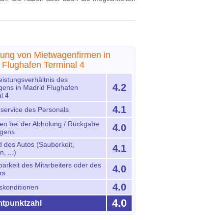
ung von Mietwagenfirmen in
 Flughafen Terminal 4
eistungsverhältnis des
4.2
gens in Madrid Flughafen
l 4
4.1
service des Personals
ten bei der Abholung / Rückgabe
4.0
gens
 des Autos (Sauberkeit,
4.1
, ...)
barkeit des Mitarbeiters oder des
4.0
rs
4.0
skonditionen
4.0
tpunktzahl