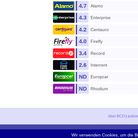
4.7
Alamo
4.3
Enterprise
4.2
Centauro
4.0
Firefly
3.4
Record
2.6
Interrent
ND
Europcar
ND
Rhodium
über BCO
|
autov
Black & White car, s.l. 
Wir verwenden Cookies, um die Be