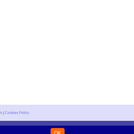
um
|
Cookies Policy
931 996 / +34 965 790 010
OK