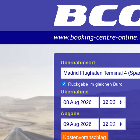
Übernahmeort
Rückgabe im gleichen Büro
Übernahme
08
Aug
2026
Abgabe
09
Aug
2026