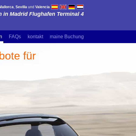
Mallorca
,
Sevilla
und
Valencia
 in Madrid Flughafen Terminal 4
n
FAQs
kontakt
maine Buchung
ote für