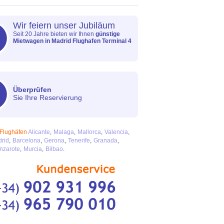
Wir feiern unser Jubiläum
Seit 20 Jahre bieten wir Ihnen
günstige
Mietwagen in Madrid Flughafen Terminal 4
Überprüfen
Sie Ihre Reservierung
Flughäfen
Alicante
Malaga
Mallorca
Valencia
rid
Barcelona
Gerona
Tenerife
Granada
nzarote
Murcia
Bilbao