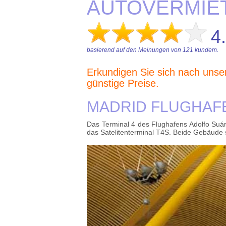
AUTOVERMIETUN
4
basierend auf den Meinungen von
121
kundem.
Erkundigen Sie sich nach uns
günstige Preise.
MADRID FLUGHAFE
Das Terminal 4 des Flughafens Adolfo Suá
das Satelitenterminal T4S. Beide Gebäude 