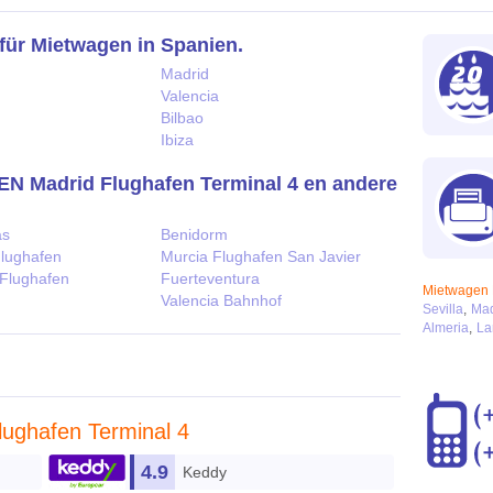
für Mietwagen in Spanien.
Madrid
Valencia
Bilbao
Ibiza
Madrid Flughafen Terminal 4 en andere
as
Benidorm
Flughafen
Murcia Flughafen San Javier
 Flughafen
Fuerteventura
Mietwagen 
Valencia Bahnhof
Sevilla
Mad
Almeria
La
lughafen Terminal 4
4.9
Keddy