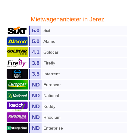
Mietwagenanbieter in Jerez
5.0
Sixt
5.0
Alamo
4.1
Goldcar
3.8
Firefly
3.5
Interrent
ND
Europcar
ND
National
ND
Keddy
ND
Rhodium
ND
Enterprise