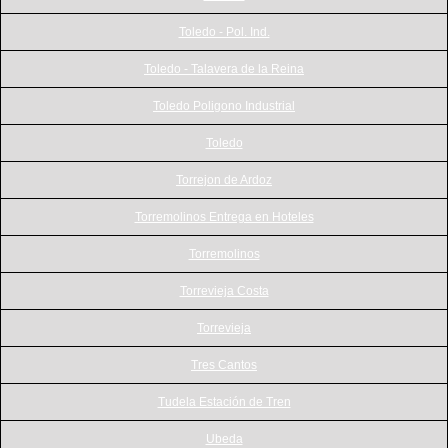
Toledo - Pol. Ind.
Toledo - Talavera de la Reina
Toledo Poligono Industrial
Toledo
Torrejon de Ardoz
Torremolinos Entrega en Hoteles
Torremolinos
Torrevieja Costa
Torrevieja
Tres Cantos
Tudela Estación de Tren
Ubeda