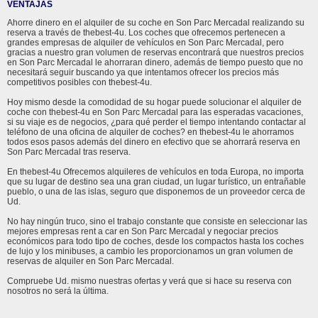
VENTAJAS
Ahorre dinero en el alquiler de su coche en Son Parc Mercadal realizando su
reserva a través de thebest-4u. Los coches que ofrecemos pertenecen a
grandes empresas de alquiler de vehículos en Son Parc Mercadal, pero
gracias a nuestro gran volumen de reservas encontrará que nuestros precios
en Son Parc Mercadal le ahorraran dinero, además de tiempo puesto que no
necesitará seguir buscando ya que intentamos ofrecer los precios más
competitivos posibles con thebest-4u.
Hoy mismo desde la comodidad de su hogar puede solucionar el alquiler de
coche con thebest-4u en Son Parc Mercadal para las esperadas vacaciones,
si su viaje es de negocios, ¿para qué perder el tiempo intentando contactar al
teléfono de una oficina de alquiler de coches? en thebest-4u le ahorramos
todos esos pasos además del dinero en efectivo que se ahorrará reserva en
Son Parc Mercadal tras reserva.
En thebest-4u Ofrecemos alquileres de vehículos en toda Europa, no importa
que su lugar de destino sea una gran ciudad, un lugar turístico, un entrañable
pueblo, o una de las islas, seguro que disponemos de un proveedor cerca de
Ud.
No hay ningún truco, sino el trabajo constante que consiste en seleccionar las
mejores empresas rent a car en Son Parc Mercadal y negociar precios
económicos para todo tipo de coches, desde los compactos hasta los coches
de lujo y los minibuses, a cambio les proporcionamos un gran volumen de
reservas de alquiler en Son Parc Mercadal.
Compruebe Ud. mismo nuestras ofertas y verá que si hace su reserva con
nosotros no será la última.