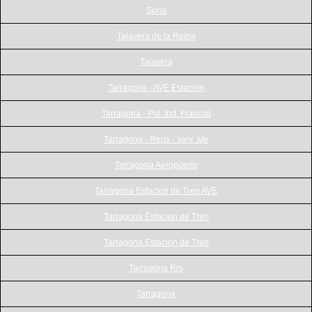
Soria
Talavera de la Reina
Talavera
Tarragona - AVE Estación
Tarragona - Pol. Ind. Francolí
Tarragona - Reus - serv. a/e
Tarragona Aeropuerto
Tarragona Estacion de Tren AVE
Tarragona Estacion de Tren
Tarragona Estacion de Tren
Tarragona Rrs
Tarragona