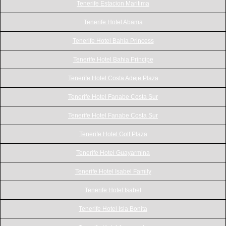
Tenerife Estacion Maritima
Tenerife Hotel Abama
Tenerife Hotel Bahia Princess
Tenerife Hotel Bahia Principe
Tenerife Hotel Costa Adeje Plaza
Tenerife Hotel Fanabe Costa Sur
Tenerife Hotel Fanabe Costa Sur
Tenerife Hotel Golf Plaza
Tenerife Hotel Guayarmina
Tenerife Hotel Isabel Family
Tenerife Hotel Isabel
Tenerife Hotel Isla Bonita