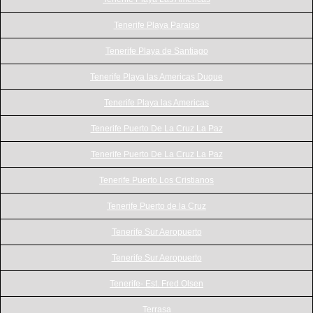
Tenerife Playa Paraiso
Tenerife Playa de Santiago
Tenerife Playa las Americas Duque
Tenerife Playa las Americas
Tenerife Puerto De La Cruz La Paz
Tenerife Puerto De La Cruz La Paz
Tenerife Puerto Los Cristianos
Tenerife Puerto de la Cruz
Tenerife Sur Aeropuerto
Tenerife Sur Aeropuerto
Tenerife- Est. Fred Olsen
Terrasa