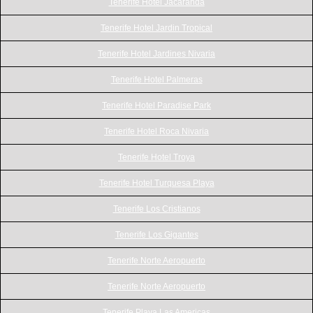
Tenerife Hotel Jacaranda
Tenerife Hotel Jardin Tropical
Tenerife Hotel Jardines Nivaria
Tenerife Hotel Palmeras
Tenerife Hotel Paradise Park
Tenerife Hotel Roca Nivaria
Tenerife Hotel Troya
Tenerife Hotel Turquesa Playa
Tenerife Los Cristianos
Tenerife Los Gigantes
Tenerife Norte Aeropuerto
Tenerife Norte Aeropuerto
Tenerife Playa Las Americas