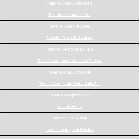
Tenerife - Aeropuerto Norte
Tenerife - Aeropuerto Sur
Tenerife - Los Cristianos
Tenerife - Playa de Santiago
Tenerife - Puerto de La Cruz
Tenerife Aeropuerto Norte Los Rodeos
Tenerife Aeropuerto Norte
Tenerife Aeropuerto Reina Sofia Sur
Tenerife Aeropuerto Sur
Tenerife Arona
Tenerife Costa Adeje
Tenerife Entrega en Hoteles