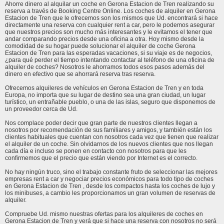
Ahorre dinero al alquilar un coche en Gerona Estacion de Tren realizando su
reserva a través de Booking Centre Online. Los coches de alquiler en Gerona
Estacion de Tren que le ofrecemos son los mismos que Ud. encontrará si hace
directamente una reserva con cualquier rent a car, pero le podemos asegurar
que nuestros precios son mucho más interesantes y le evitamos el tener que
andar comparando precios desde una oficina a otra. Hoy mismo desde la
comodidad de su hogar puede solucionar el alquiler de coche Gerona
Estacion de Tren para las esperadas vacaciones, si su viaje es de negocios,
¿para qué perder el tiempo intentando contactar al teléfono de una oficina de
alquiler de coches? Nosotros le ahorramos todos esos pasos además del
dinero en efectivo que se ahorrará reserva tras reserva.
Ofrecemos alquileres de vehículos en Gerona Estacion de Tren y en toda
Europa, no importa que su lugar de destino sea una gran ciudad, un lugar
turístico, un entrañable pueblo, o una de las islas, seguro que disponemos de
un proveedor cerca de Ud.
Nos complace poder decir que gran parte de nuestros clientes llegan a
nosotros por recomendación de sus familiares y amigos, y también están los
clientes habituales que cuentan con nosotros cada vez que tienen que realizar
el alquiler de un coche. Sin olvidarnos de los nuevos clientes que nos llegan
cada día e incluso se ponen en contacto con nosotros para que les
confirmemos que el precio que están viendo por Internet es el correcto.
No hay ningún truco, sino el trabajo constante fruto de seleccionar las mejores
empresas rent a car y negociar precios económicos para todo tipo de coches
en Gerona Estacion de Tren , desde los compactos hasta los coches de lujo y
los minibuses, a cambio les proporcionamos un gran volumen de reservas de
alquiler.
Compruebe Ud. mismo nuestras ofertas para los alquileres de coches en
Gerona Estacion de Tren y verá que si hace una reserva con nosotros no será