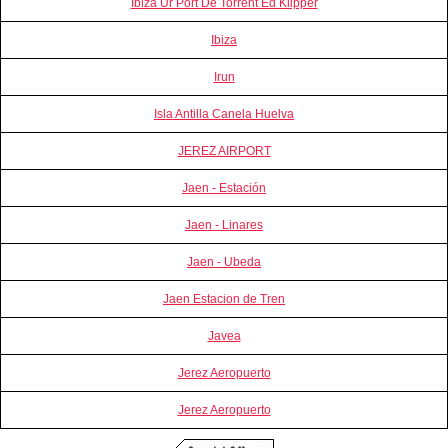
Ibiza Ur Port De Torrent Ed Klipper
Ibiza
Irun
Isla Antilla Canela Huelva
JEREZ AIRPORT
Jaen - Estación
Jaen - Linares
Jaen - Ubeda
Jaen Estacion de Tren
Javea
Jerez Aeropuerto
Jerez Aeropuerto