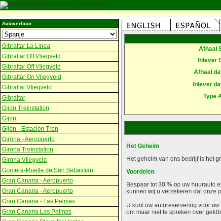
Autoverhuur
Gibraltar La Linea
Afhaal 
Gibraltar Off Vliegveld
Inlever 
Gibraltar Off Vliegveld
Afhaal d
Gibraltar On Vliegveld
Inlever d
Gibraltar Vliegveld
Type 
Gibraltar
Gijon Treinstation
Gijon
Gijón - Estación Tren
Girona - Aeropuerto
Het Geheim
Girona Treinstation
Het geheim van ons bedrijf is het 
Girona Vliegveld
Gomera-Muelle de San Sebastian
Voordelen
Gran Canaria - Aeropuerto
Bespaar tot 30 % op uw huurauto en
Gran Canaria - Aeropuerto
kunnen wij u verzekeren dat onze pri
Gran Canaria - Las Palmas
U kunt uw autoreservering voor uw 
Gran Canaria Las Palmas
om maar niet te spreken over geld