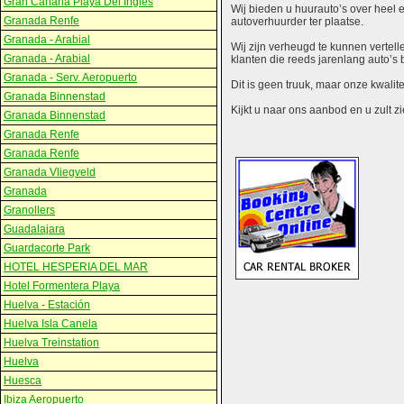
Gran Canaria Playa Del Ingles
Wij bieden u huurauto’s over heel e
Granada Renfe
autoverhuurder ter plaatse.
Granada - Arabial
Wij zijn verheugd te kunnen vertell
Granada - Arabial
klanten die reeds jarenlang auto’s 
Granada - Serv. Aeropuerto
Dit is geen truuk, maar onze kwalit
Granada Binnenstad
Kijkt u naar ons aanbod en u zult zie
Granada Binnenstad
Granada Renfe
Granada Renfe
Granada Vliegveld
Granada
Granollers
Guadalajara
Guardacorte Park
HOTEL HESPERIA DEL MAR
Hotel Formentera Playa
Huelva - Estación
Huelva Isla Canela
Huelva Treinstation
Huelva
Huesca
Ibiza Aeropuerto