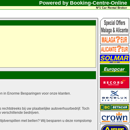
Powered by Booking-Centre-Online
N°1 Car Rental Broker
alen in Enorme Besparingen voor onze klanten.
echtstreeks bij uw plaatselijke autoverhuurbedrijf. Toch
n verschillende bedrijven.
 tijdverspillen met bellen? Wij besparen u deze rompslomp