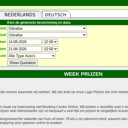
Kies de gewenste bestemming en data:
Stad
Stad
atum
atum
Auto
WEEK PRIJZEN
grote volume waarmee wij werken. Wij zijn trots op onze Lage Prijzen die zich vert
 maak uw reservering met Booking Centre Online. Wij bieden u dezelfde auto’s als r
jzen veel interessanter zijn en bespaart u veel tijd om prijzen te vergelijken tusse
langverwachte vakantie van huis uit doen. Of als u op zakenreis bent, waarom dan
besparing door gewoon online te boeken.