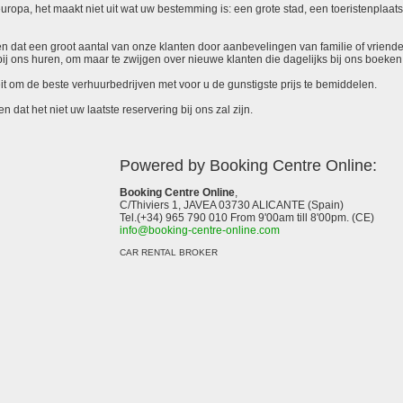
uropa, het maakt niet uit wat uw bestemming is: een grote stad, een toeristenplaat
en dat een groot aantal van onze klanten door aanbevelingen van familie of vrienden
bij ons huren, om maar te zwijgen over nieuwe klanten die dagelijks bij ons boeke
eit om de beste verhuurbedrijven met voor u de gunstigste prijs te bemiddelen.
n dat het niet uw laatste reservering bij ons zal zijn.
Powered by Booking Centre Online:
Booking Centre Online
,
C/Thiviers 1, JAVEA 03730 ALICANTE (Spain)
Tel.(+34) 965 790 010 From 9'00am till 8'00pm. (CE)
info@booking-centre-online.com
CAR RENTAL BROKER