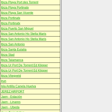
Ibiza Playa Port des Torrent
Ibiza Playa Portinatx
Ibiza Playa San Vicente
Ibiza Portinatx
Ibiza Portinatx
Ibiza Puerto San Miguel
Ibiza San Antonio Ho Stella Maris
Ibiza San Antonio Ho Stella Maris
Ibiza San Antonio
Ibiza Santa Eulalia
Ibiza Stad
Ibiza Talamanca
Ibiza Ur Port De Torrent Ed Klipper
Ibiza Ur Port De Torrent Ed Klipper
Ibiza Vliegveld
Irun
Isla Antilla Canela Huelva
JEREZ AIRPORT
Jaen - Estación
Jaen - Linares
Jaen - Ubeda