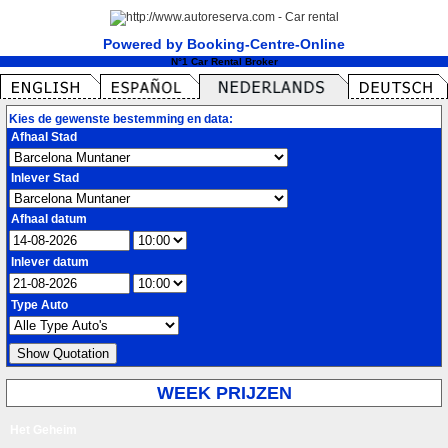
Powered by Booking-Centre-Online
N°1 Car Rental Broker
Kies de gewenste bestemming en data:
Afhaal Stad
Inlever Stad
Afhaal datum
Inlever datum
Type Auto
WEEK PRIJZEN
Het Geheim