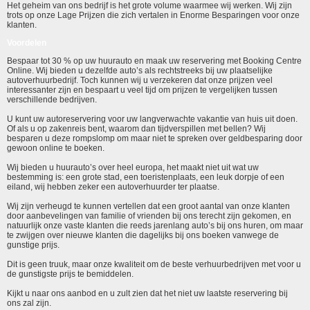
Het geheim van ons bedrijf is het grote volume waarmee wij werken. Wij zijn
trots op onze Lage Prijzen die zich vertalen in Enorme Besparingen voor onze
klanten.
Voordelen
Bespaar tot 30 % op uw huurauto en maak uw reservering met Booking Centre
Online. Wij bieden u dezelfde auto’s als rechtstreeks bij uw plaatselijke
autoverhuurbedrijf. Toch kunnen wij u verzekeren dat onze prijzen veel
interessanter zijn en bespaart u veel tijd om prijzen te vergelijken tussen
verschillende bedrijven.
U kunt uw autoreservering voor uw langverwachte vakantie van huis uit doen.
Of als u op zakenreis bent, waarom dan tijdverspillen met bellen? Wij
besparen u deze rompslomp om maar niet te spreken over geldbesparing door
gewoon online te boeken.
Wij bieden u huurauto’s over heel europa, het maakt niet uit wat uw
bestemming is: een grote stad, een toeristenplaats, een leuk dorpje of een
eiland, wij hebben zeker een autoverhuurder ter plaatse.
Wij zijn verheugd te kunnen vertellen dat een groot aantal van onze klanten
door aanbevelingen van familie of vrienden bij ons terecht zijn gekomen, en
natuurlijk onze vaste klanten die reeds jarenlang auto’s bij ons huren, om maar
te zwijgen over nieuwe klanten die dagelijks bij ons boeken vanwege de
gunstige prijs.
Dit is geen truuk, maar onze kwaliteit om de beste verhuurbedrijven met voor u
de gunstigste prijs te bemiddelen.
Kijkt u naar ons aanbod en u zult zien dat het niet uw laatste reservering bij
ons zal zijn.