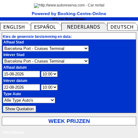
Powered by Booking-Centre-Online
N°1 Car Rental Broker
Kies de gewenste bestemming en data:
Afhaal Stad
Inlever Stad
Afhaal datum
Inlever datum
Type Auto
WEEK PRIJZEN
Het Geheim