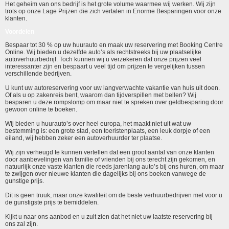
Het geheim van ons bedrijf is het grote volume waarmee wij werken. Wij zijn
trots op onze Lage Prijzen die zich vertalen in Enorme Besparingen voor onze
klanten.
Voordelen
Bespaar tot 30 % op uw huurauto en maak uw reservering met Booking Centre
Online. Wij bieden u dezelfde auto’s als rechtstreeks bij uw plaatselijke
autoverhuurbedrijf. Toch kunnen wij u verzekeren dat onze prijzen veel
interessanter zijn en bespaart u veel tijd om prijzen te vergelijken tussen
verschillende bedrijven.
U kunt uw autoreservering voor uw langverwachte vakantie van huis uit doen.
Of als u op zakenreis bent, waarom dan tijdverspillen met bellen? Wij
besparen u deze rompslomp om maar niet te spreken over geldbesparing door
gewoon online te boeken.
Wij bieden u huurauto’s over heel europa, het maakt niet uit wat uw
bestemming is: een grote stad, een toeristenplaats, een leuk dorpje of een
eiland, wij hebben zeker een autoverhuurder ter plaatse.
Wij zijn verheugd te kunnen vertellen dat een groot aantal van onze klanten
door aanbevelingen van familie of vrienden bij ons terecht zijn gekomen, en
natuurlijk onze vaste klanten die reeds jarenlang auto’s bij ons huren, om maar
te zwijgen over nieuwe klanten die dagelijks bij ons boeken vanwege de
gunstige prijs.
Dit is geen truuk, maar onze kwaliteit om de beste verhuurbedrijven met voor u
de gunstigste prijs te bemiddelen.
Kijkt u naar ons aanbod en u zult zien dat het niet uw laatste reservering bij
ons zal zijn.