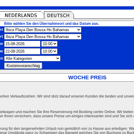
Bitte wählen Sie den Übernahmeort und das Datum aus.
rt
rt
me
be
en
WOCHE PREIS
hohen Verkaufszahlen. Wir sind stolz darauf unseren Kunden die besten und unverg
ietwagen und machen Sie Ihre Reservierung mit Booking centre Online. Wir bieten
r Ihnen versichern, dass unsere Preise um einiges interesanter sind und Sie sich
rung für den langersehnten Urlaub nun gemütlich von zu Hause aus erledigen. Wa
l diese Umstände ganz zu Schweigen das Bargeld welches Sie von Buchung zu Buc