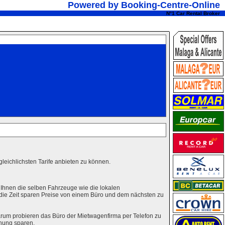
Powered by Booking-Centre-Online
N°1 Car Rental Broker
leichlichsten Tarife anbieten zu können.
 Ihnen die selben Fahrzeuge wie die lokalen
 die Zeit sparen Preise von einem Büro und dem nächsten zu
rum probieren das Büro der Mietwagenfirma per Telefon zu
hung sparen.