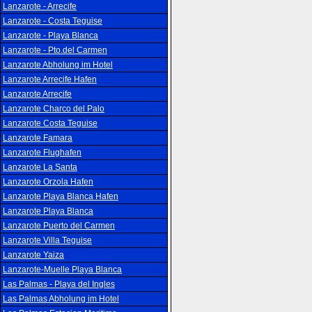
Lanzarote - Arrecife
Lanzarote - Costa Teguise
Lanzarote - Playa Blanca
Lanzarote - Pto.del Carmen
Lanzarote Abholung im Hotel
Lanzarote Arrecife Hafen
Lanzarote Arrecife
Lanzarote Charco del Palo
Lanzarote Costa Teguise
Lanzarote Famara
Lanzarote Flughafen
Lanzarote La Santa
Lanzarote Orzola Hafen
Lanzarote Playa Blanca Hafen
Lanzarote Playa Blanca
Lanzarote Puerto del Carmen
Lanzarote Villa Teguise
Lanzarote Yaiza
Lanzarote-Muelle Playa Blanca
Las Palmas - Playa del Ingles
Las Palmas Abholung im Hotel