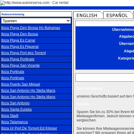
Autovermietung
Ibiza Playa Den Bossa Ho Bahamas
Übernahmeo
Ibiza Playa Den Bossa
Abgabeo
Ibiza Playa Es Canar
Überna
Ibiza Playa Es Figueral
Abga
Ibiza Playa Port des Torrent
Kategori
Ibiza Playa Portinatx
Ibiza Playa San Vicente
Ibiza Portinatx
Ibiza Portinatx
Ibiza Puerto San Miguel
Das Geheimnis
Ibiza San Antonio Ho Stella Maris
unseres Geschofts basiert auf den 
Ibiza San Antonio Ho Stella Maris
Ibiza San Antonio
Vorteile
Ibiza Santa Eulalia
Sparen Sie bis zu 30% bei Ihrem M
Ibiza Stadt
Mietwagenfirmen. Jedoch können wi
vergleichen.
Ibiza Talamanca
Ibiza Ur Port De Torrent Ed Klipper
Sie können Ihre Mietwagenreservie
erreichen? Wir ersparen Ihnen al