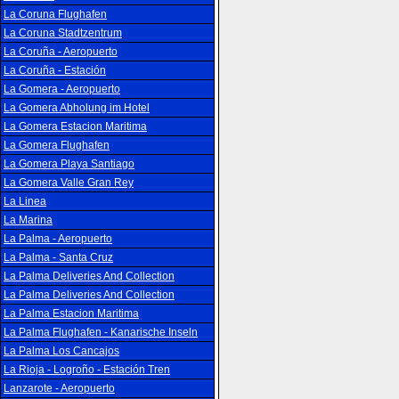
La Coruna Flughafen
La Coruna Stadtzentrum
La Coruña - Aeropuerto
La Coruña - Estación
La Gomera - Aeropuerto
La Gomera Abholung im Hotel
La Gomera Estacion Maritima
La Gomera Flughafen
La Gomera Playa Santiago
La Gomera Valle Gran Rey
La Linea
La Marina
La Palma - Aeropuerto
La Palma - Santa Cruz
La Palma Deliveries And Collection
La Palma Deliveries And Collection
La Palma Estacion Maritima
La Palma Flughafen - Kanarische Inseln
La Palma Los Cancajos
La Rioja - Logroño - Estación Tren
Lanzarote - Aeropuerto