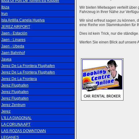
Ibiza Ur Port De Torrent Ed Klipper
Ibiza
Wir bieten Mietwagen verteilt über g
Fahrzeug in Ihrer Nähe zur Verfügu
Irun
Isla Antilla Canela Huelva
Wir sind erfreut sagen zu können,
eine Reihe von Stammkunden für I
JEREZ AIRPORT
Jaen - Estación
Dies ist kein Trick, nur die ständig
Jaen - Linares
Werfen Sie einen Blick auf unsere 
Jaen - Ubeda
Jaen Bahnhof
Javea
Jerez De La Frontera Flughafen
Jerez De La Frontera Flughafen
Jerez De La Frontera
Jerez Flughafen
Jerez Flughafen
Jerez Flughafen
Jerez Zentrum
Jerez
L'ILLA DIAGONAL
LA CORUNA APT
LAS ROZAS DOWNTOWN
LEGANES