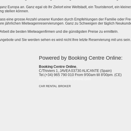
anz Europa an. Ganz egal ob Ihr Zielort eine Weltstadt, ein Touristenort, ein kleines 
ng stellen können.
 dass eine grosse Anzahl unserer Kunden durch Empfehlungen der Familie oder Fr
hre jährlichen Mietwagenreservierungen. Ganz zu Schweigen der täglich Neukund
e Arbeit die besten Mietwagenfirmen und die günstigsten Preise zu ermitteln.
Angebote und Sie werden sehen es wird nicht Ihre letzte Reservierung mit uns sein.
Powered by Booking Centre Online:
Booking Centre Online
,
C/Thiviers 1, JAVEA 03730 ALICANTE (Spain)
Tel.(+34) 965 790 010 From 9'00am till 8'00pm. (CE)
info@booking-centre-online.com
CAR RENTAL BROKER