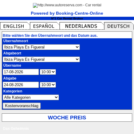
Powered by Booking-Centre-Online
N°1 Car Rental Broker
Bitte wählen Sie den Übernahmeort und das Datum aus.
Übernahmeort
Abgabeort
Übername
Abgabe
Kategorien
WOCHE PREIS
Das Geheimnis