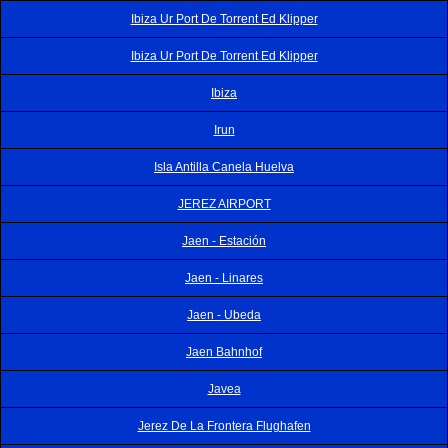
Ibiza Ur Port De Torrent Ed Klipper
Ibiza Ur Port De Torrent Ed Klipper
Ibiza
Irun
Isla Antilla Canela Huelva
JEREZ AIRPORT
Jaen - Estación
Jaen - Linares
Jaen - Ubeda
Jaen Bahnhof
Javea
Jerez De La Frontera Flughafen