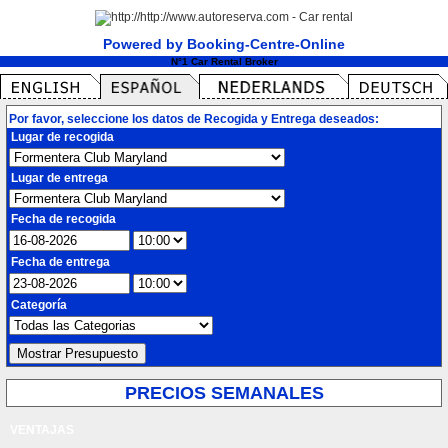
Powered by Booking-Centre-Online
N°1 Car Rental Broker
Por favor, seleccione los datos de Recogida y Entrega deseados:
Lugar de recogida
Lugar de entrega
Fecha de recogida
Fecha de entrega
Categoría
PRECIOS SEMANALES
VENTAJAS