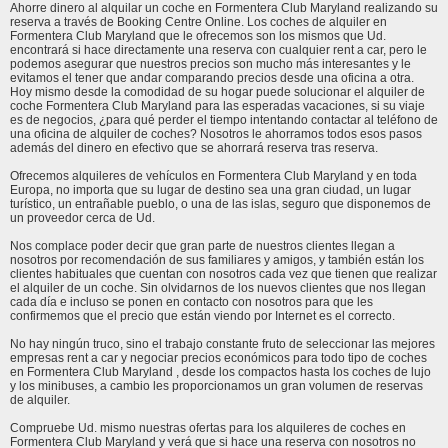
Ahorre dinero al alquilar un coche en Formentera Club Maryland realizando su
reserva a través de Booking Centre Online. Los coches de alquiler en
Formentera Club Maryland que le ofrecemos son los mismos que Ud.
encontrará si hace directamente una reserva con cualquier rent a car, pero le
podemos asegurar que nuestros precios son mucho más interesantes y le
evitamos el tener que andar comparando precios desde una oficina a otra.
Hoy mismo desde la comodidad de su hogar puede solucionar el alquiler de
coche Formentera Club Maryland para las esperadas vacaciones, si su viaje
es de negocios, ¿para qué perder el tiempo intentando contactar al teléfono de
una oficina de alquiler de coches? Nosotros le ahorramos todos esos pasos
además del dinero en efectivo que se ahorrará reserva tras reserva.
Ofrecemos alquileres de vehículos en Formentera Club Maryland y en toda
Europa, no importa que su lugar de destino sea una gran ciudad, un lugar
turístico, un entrañable pueblo, o una de las islas, seguro que disponemos de
un proveedor cerca de Ud.
Nos complace poder decir que gran parte de nuestros clientes llegan a
nosotros por recomendación de sus familiares y amigos, y también están los
clientes habituales que cuentan con nosotros cada vez que tienen que realizar
el alquiler de un coche. Sin olvidarnos de los nuevos clientes que nos llegan
cada día e incluso se ponen en contacto con nosotros para que les
confirmemos que el precio que están viendo por Internet es el correcto.
No hay ningún truco, sino el trabajo constante fruto de seleccionar las mejores
empresas rent a car y negociar precios económicos para todo tipo de coches
en Formentera Club Maryland , desde los compactos hasta los coches de lujo
y los minibuses, a cambio les proporcionamos un gran volumen de reservas
de alquiler.
Compruebe Ud. mismo nuestras ofertas para los alquileres de coches en
Formentera Club Maryland y verá que si hace una reserva con nosotros no