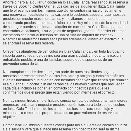
Ahorre dinero al alquilar un coche en Ibiza Cala Tarida realizando su reserva a
través de Booking Centre Online. Los coches de alquiler en Ibiza Cala Tarida
que le ofrecemos son los mismos que Ud. encontrará si hace directamente
una reserva con cualquier rent a car, pero le podemos asegurar que nuestros
precios son mucho más interesantes y le evitamos el tener que andar
comparando precios desde una oficina a otra. Hoy mismo desde la comodidad
de su hogar puede solucionar el alquiler de coche Ibiza Cala Tarida para las
esperadas vacaciones, si su viaje es de negocios, ¿para qué perder el tiempo
intentando contactar al teléfono de una oficina de alquiler de coches?
Nosotros le ahorramos todos esos pasos además del dinero en efectivo que
se ahorrará reserva tras reserva.
Ofrecemos alquileres de vehículos en Ibiza Cala Tarida y en toda Europa, no
importa que su lugar de destino sea una gran ciudad, un lugar turístico, un
entrañable pueblo, o una de las islas, seguro que disponemos de un
proveedor cerca de Ud.
Nos complace poder decir que gran parte de nuestros clientes llegan a
nosotros por recomendación de sus familiares y amigos, y también están los
clientes habituales que cuentan con nosotros cada vez que tienen que realizar
el alquiler de un coche. Sin olvidarnos de los nuevos clientes que nos llegan
cada día e incluso se ponen en contacto con nosotros para que les
confirmemos que el precio que están viendo por Internet es el correcto.
No hay ningún truco, sino el trabajo constante fruto de seleccionar las mejores
empresas rent a car y negociar precios económicos para todo tipo de coches
en Ibiza Cala Tarida , desde los compactos hasta los coches de lujo y los
minibuses, a cambio les proporcionamos un gran volumen de reservas de
alquiler.
Compruebe Ud. mismo nuestras ofertas para los alquileres de coches en Ibiza
Cala Tarida y verá que si hace una reserva con nosotros no será la última.