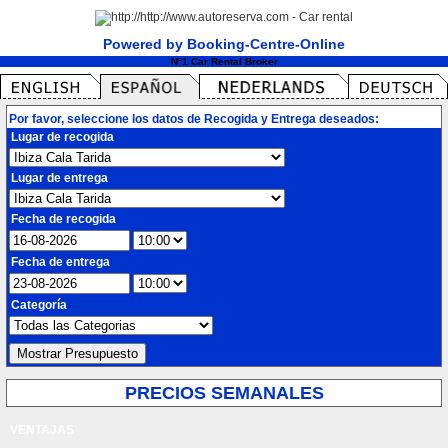
Powered by Booking-Centre-Online
N°1 Car Rental Broker
Por favor, seleccione los datos de Recogida y Entrega deseados:
Lugar de recogida
Lugar de entrega
Fecha de recogida
Fecha de entrega
Categoría
PRECIOS SEMANALES
VENTAJAS