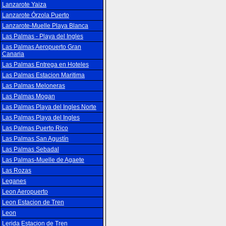
Lanzarote Yaiza
Lanzarote Órzola Puerto
Lanzarote-Muelle Playa Blanca
Las Palmas - Playa del Ingles
Las Palmas Aeropuerto Gran
Canaria
Las Palmas Entrega en Hoteles
Las Palmas Estacion Maritima
Las Palmas Meloneras
Las Palmas Mogan
Las Palmas Playa del Ingles Norte
Las Palmas Playa del Ingles
Las Palmas Puerto Rico
Las Palmas San Agustín
Las Palmas Sebadal
Las Palmas-Muelle de Agaete
Las Rozas
Leganes
Leon Aeropuerto
Leon Estacion de Tren
Leon
Lerida Estacion de Tren