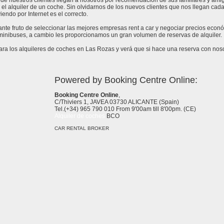
de nuestros clientes llegan a nosotros por recomendación de sus familiares y amig
 el alquiler de un coche. Sin olvidarnos de los nuevos clientes que nos llegan cad
endo por Internet es el correcto.
tante fruto de seleccionar las mejores empresas rent a car y negociar precios eco
 minibuses, a cambio les proporcionamos un gran volumen de reservas de alquiler.
a los alquileres de coches en Las Rozas y verá que si hace una reserva con nosot
Powered by Booking Centre Online:
Booking Centre Online
,
C/Thiviers 1, JAVEA 03730 ALICANTE (Spain)
Tel.(+34) 965 790 010 From 9'00am till 8'00pm. (CE)
Alquiler de coches
BCO
CAR RENTAL BROKER