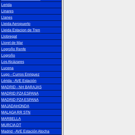
Lerida
Linares
Llanes
Lleida Aeropuerto
Lleida Estacion de Tren
Llobregat
Lloret de Mar
Logroño Renfe
Logroño
Los Alcázares
Lucena
Lugo - Curros Enriquez
Lérida - AVE Estación
MADRID - NH BARAJAS
MADRID PZA ESPANA
MADRID PZA ESPANA
MAJADAHONDA
MALAGA RR STN
MARBELLA
MURCIA DT
Madrid - AVE Estación Atocha