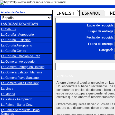
Alquiler de Coches
LAS ROZAS DOWNTOWN
Lugar de recogida
LEGANES
Lugar de entrega
La Coruña - Aeropuerto
Fecha de recogida
La Coruña - Estación
Fecha de entrega
La Coruña Aeropuerto
Categoría
La Coruña Centro
La Coruña Estacion de Tren
La Gomera - Aeropuerto
La Gomera Entrega en Hoteles
La Gomera Estacion Maritima
VENTAJAS
La Gomera Playa Santiago
Ahorre dinero al alquilar un coche en La
La Gomera Valle Gran Rey
Ud. encontrará si hace directamente una 
La Linea
comparando precios desde una oficina a o
es de negocios, ¿para qué perder el tiem
La Marina
efectivo que se ahorrará reserva tras rese
La Palma - Aeropuerto
Ofrecemos alquileres de vehículos en Las 
La Palma - Santa Cruz
seguro que disponemos de un proveedor 
La Palma Aeropuerto - Islas
Canarias