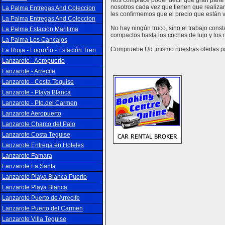
Nos complace poder decir que gran parte 
nosotros cada vez que tienen que realizar
La Palma Entregas And Coleccion
les confirmemos que el precio que están vi
La Palma Entregas And Coleccion
No hay ningún truco, sino el trabajo cons
La Palma Estacion Maritima
compactos hasta los coches de lujo y los
La Palma Los Cancajos
Compruebe Ud. mismo nuestras ofertas par
La Rioja - Logroño - Estación Tren
Lanzarote - Aeropuerto
Lanzarote - Arrecife
Lanzarote - Costa Teguise
Lanzarote - Playa Blanca
Lanzarote - Pto.del Carmen
Lanzarote Aeropuerto
Lanzarote Charco del Palo
Lanzarote Costa Teguise
Lanzarote Entrega en Hoteles
Lanzarote Famara
Lanzarote La Santa
Lanzarote Playa Blanca Puerto
Lanzarote Playa Blanca
Lanzarote Puerto de Arrecife
Lanzarote Puerto del Carmen
Lanzarote Villa Teguise