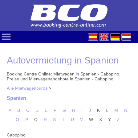
Autovermietung in Spanien
Booking Centre Online: Mietwagen in Spanien - Cabopino.
Preise und Mietwagenangebote in Spanien - Cabopino.
Alle Mietwagenbüros
>
Spanien
A
B
C
D
E
F
G
H
I
J
K
L
M
N
O
P
Q
R
S
T
U
V
W
X
Y
Z
Cabopino