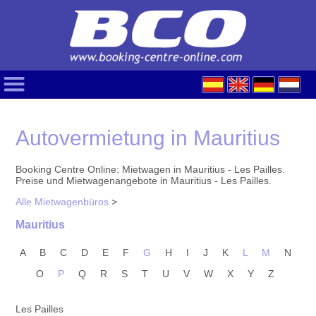
Autovermietung in Mauritius
Booking Centre Online: Mietwagen in Mauritius - Les Pailles.
Preise und Mietwagenangebote in Mauritius - Les Pailles.
Alle Mietwagenbüros
>
Mauritius
A
B
C
D
E
F
G
H
I
J
K
L
M
N
O
P
Q
R
S
T
U
V
W
X
Y
Z
Les Pailles