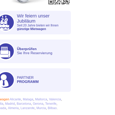
Wir feiern unser
Jubiläum
Seit 20 Jahre bieten wir Ihnen
günstige Mietwagen
Überprüfen
Sie Ihre Reservierung
PARTNER
PROGRAMM
twagen
Alicante
Malaga
Mallorca
Valencia
lla
Madrid
Barcelona
Gerona
Tenerife
nada
Almeria
Lanzarote
Murcia
Bilbao