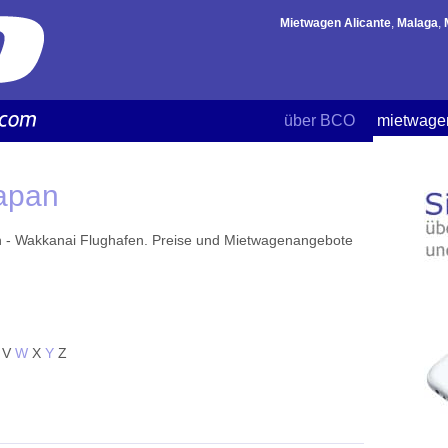
Mietwagen Alicante
,
Malaga
,
über BCO
mietwage
Japan
n - Wakkanai Flughafen. Preise und Mietwagenangebote
V
W
X
Y
Z