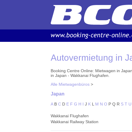
Autovermietung in 
Booking Centre Online: Mietwagen in Japa
in Japan - Wakkanai Flughafen.
Alle Mietwagenbüros
>
Japan
A
B
C
D
E
F
G
H
I
J
K
L
M
N
O
P
Q
R
S
T
U
Wakkanai Flughafen
Wakkanai Railway Station