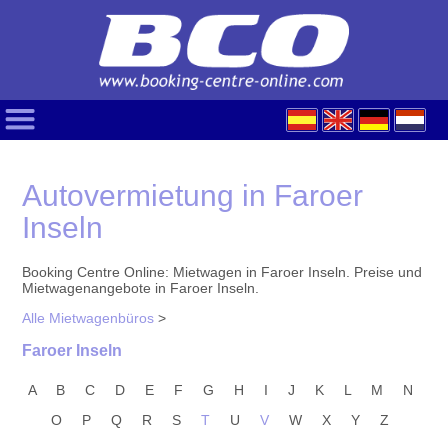
Autovermietung in Faroer
Inseln
Booking Centre Online: Mietwagen in Faroer Inseln. Preise und
Mietwagenangebote in Faroer Inseln.
Alle Mietwagenbüros
>
Faroer Inseln
A
B
C
D
E
F
G
H
I
J
K
L
M
N
O
P
Q
R
S
T
U
V
W
X
Y
Z