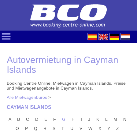
Autovermietung in Cayman
Islands
Booking Centre Online: Mietwagen in Cayman Islands. Preise
und Mietwagenangebote in Cayman Islands.
Alle Mietwagenbüros
>
CAYMAN ISLANDS
A
B
C
D
E
F
G
H
I
J
K
L
M
N
O
P
Q
R
S
T
U
V
W
X
Y
Z