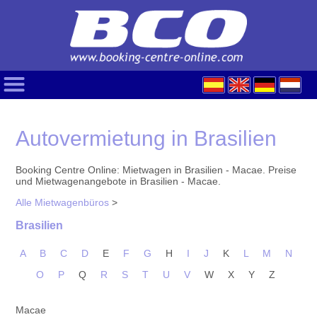
Autovermietung in Brasilien
Booking Centre Online: Mietwagen in Brasilien - Macae. Preise
und Mietwagenangebote in Brasilien - Macae.
Alle Mietwagenbüros
>
Brasilien
A
B
C
D
E
F
G
H
I
J
K
L
M
N
O
P
Q
R
S
T
U
V
W
X
Y
Z
Macae