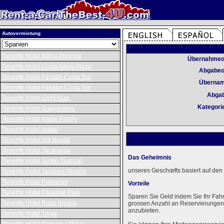
Autovermietung
Tenerife Hotel Bahia Principe
Übernahmeo
Tenerife Hotel Costa Adeje Plaza
Abgabeo
Tenerife Hotel Fanabe Costa Sur
Überna
Tenerife Hotel Fanabe Costa Sur
Abga
Tenerife Hotel Golf Plaza
Kategori
Tenerife Hotel Guayarmina
Tenerife Hotel Isabel Family
Tenerife Hotel Isabel
Tenerife Hotel Isla Bonita
Tenerife Hotel Jacaranda
Das Geheimnis
Tenerife Hotel Jardin Tropical
unseres Geschœfts basiert auf den 
Tenerife Hotel Jardines Nivaria
Tenerife Hotel Palmeras
Vorteile
Tenerife Hotel Paradise Park
Sparen Sie Geld indem Sie Ihr Fah
Tenerife Hotel Roca Nivaria
grossen Anzahl an Reservierungen k
anzubieten.
Tenerife Hotel Troya