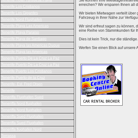
Tenerife Hotel Turquesa Playa
Sie können Ihre Mietwagenreservie
erreichen? Wir ersparen Ihnen al
Tenerife Los Cristianos
Tenerife Los Gigantes
Wir bieten Mietwagen verteilt über g
Fahrzeug in Ihrer Nähe zur Verfügu
Tenerife Nord Flughafen
Tenerife Playa Las Americas
Wir sind erfreut sagen zu können,
eine Reihe von Stammkunden für I
Tenerife Playa Paraiso
Tenerife Playa de Santiago
Dies ist kein Trick, nur die ständig
Tenerife Playa las Americas Duque
Werfen Sie einen Blick auf unsere 
Tenerife Playa las Americas
Tenerife Puerto De La Cruz La Paz
Tenerife Puerto De La Cruz La Paz
Tenerife Puerto Los Cristianos
Tenerife Puerto de la Cruz
Tenerife- Est. Fred Olsen
Tenerife
Teneriffa Flughafen Sued
Teneriffa Nord flughafen
Teneriffa Nord flughafen
Teneriffa Sued Flughafen
Teneriffa Sued Flughafen
Teneriffa flughafen Nord
Terrassa