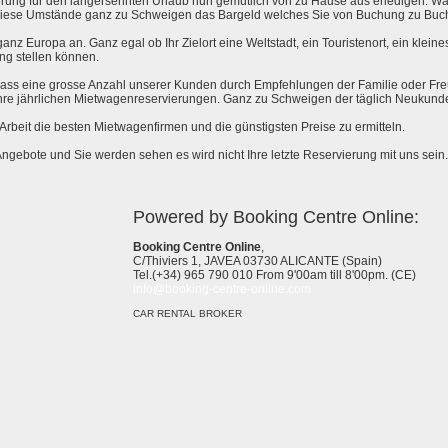
rung für den langersehnten Urlaub nun gemütlich von zu Hause aus erledigen. Wa
l diese Umstände ganz zu Schweigen das Bargeld welches Sie von Buchung zu Buc
anz Europa an. Ganz egal ob Ihr Zielort eine Weltstadt, ein Touristenort, ein kleines 
ng stellen können.
 dass eine grosse Anzahl unserer Kunden durch Empfehlungen der Familie oder Fr
hre jährlichen Mietwagenreservierungen. Ganz zu Schweigen der täglich Neukund
e Arbeit die besten Mietwagenfirmen und die günstigsten Preise zu ermitteln.
Angebote und Sie werden sehen es wird nicht Ihre letzte Reservierung mit uns sein.
Powered by Booking Centre Online:
Booking Centre Online
,
C/Thiviers 1, JAVEA 03730 ALICANTE (Spain)
Tel.(+34) 965 790 010 From 9'00am till 8'00pm. (CE)
info@booking-centre-online.com
CAR RENTAL BROKER