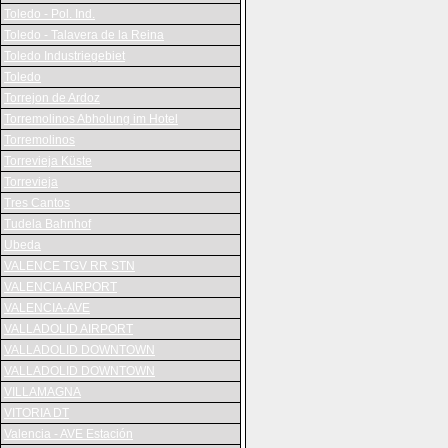
Toledo - Pol. Ind.
Toledo - Talavera de la Reina
Toledo Industriegebiet
Toledo
Torrejon de Ardoz
Torremolinos Abholung im Hotel
Torremolinos
Torrevieja Küste
Torrevieja
Tres Cantos
Tudela Bahnhof
Ubeda
VALENCE TGV RR STN
VALENCIA AIRPORT
VALENCIA-AVE
VALLADOLID AIRPORT
VALLADOLID DOWNTOWN
VALLADOLID DOWNTOWN
VILLAMAGNA
VITORIA DT
Valencia - AVE Estación