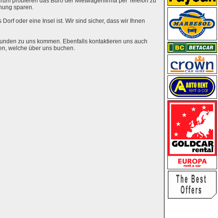
rum probieren das Büro der Mietwagenfirma per Telefon zu
hung sparen.
Dorf oder eine Insel ist. Wir sind sicher, dass wir Ihnen
eunden zu uns kommen. Ebenfalls kontaktieren uns auch
en, welche über uns buchen.