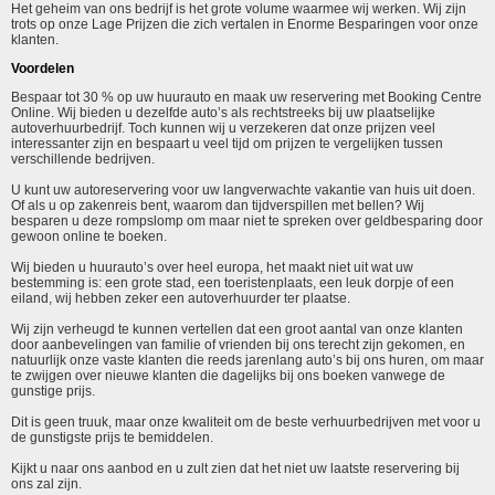
Het geheim van ons bedrijf is het grote volume waarmee wij werken. Wij zijn
trots op onze Lage Prijzen die zich vertalen in Enorme Besparingen voor onze
klanten.
Voordelen
Bespaar tot 30 % op uw huurauto en maak uw reservering met Booking Centre
Online. Wij bieden u dezelfde auto’s als rechtstreeks bij uw plaatselijke
autoverhuurbedrijf. Toch kunnen wij u verzekeren dat onze prijzen veel
interessanter zijn en bespaart u veel tijd om prijzen te vergelijken tussen
verschillende bedrijven.
U kunt uw autoreservering voor uw langverwachte vakantie van huis uit doen.
Of als u op zakenreis bent, waarom dan tijdverspillen met bellen? Wij
besparen u deze rompslomp om maar niet te spreken over geldbesparing door
gewoon online te boeken.
Wij bieden u huurauto’s over heel europa, het maakt niet uit wat uw
bestemming is: een grote stad, een toeristenplaats, een leuk dorpje of een
eiland, wij hebben zeker een autoverhuurder ter plaatse.
Wij zijn verheugd te kunnen vertellen dat een groot aantal van onze klanten
door aanbevelingen van familie of vrienden bij ons terecht zijn gekomen, en
natuurlijk onze vaste klanten die reeds jarenlang auto’s bij ons huren, om maar
te zwijgen over nieuwe klanten die dagelijks bij ons boeken vanwege de
gunstige prijs.
Dit is geen truuk, maar onze kwaliteit om de beste verhuurbedrijven met voor u
de gunstigste prijs te bemiddelen.
Kijkt u naar ons aanbod en u zult zien dat het niet uw laatste reservering bij
ons zal zijn.