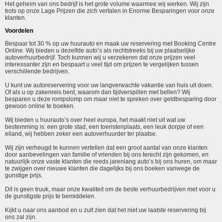
Het geheim van ons bedrijf is het grote volume waarmee wij werken. Wij zijn
trots op onze Lage Prijzen die zich vertalen in Enorme Besparingen voor onze
klanten.
Voordelen
Bespaar tot 30 % op uw huurauto en maak uw reservering met Booking Centre
Online. Wij bieden u dezelfde auto’s als rechtstreeks bij uw plaatselijke
autoverhuurbedrijf. Toch kunnen wij u verzekeren dat onze prijzen veel
interessanter zijn en bespaart u veel tijd om prijzen te vergelijken tussen
verschillende bedrijven.
U kunt uw autoreservering voor uw langverwachte vakantie van huis uit doen.
Of als u op zakenreis bent, waarom dan tijdverspillen met bellen? Wij
besparen u deze rompslomp om maar niet te spreken over geldbesparing door
gewoon online te boeken.
Wij bieden u huurauto’s over heel europa, het maakt niet uit wat uw
bestemming is: een grote stad, een toeristenplaats, een leuk dorpje of een
eiland, wij hebben zeker een autoverhuurder ter plaatse.
Wij zijn verheugd te kunnen vertellen dat een groot aantal van onze klanten
door aanbevelingen van familie of vrienden bij ons terecht zijn gekomen, en
natuurlijk onze vaste klanten die reeds jarenlang auto’s bij ons huren, om maar
te zwijgen over nieuwe klanten die dagelijks bij ons boeken vanwege de
gunstige prijs.
Dit is geen truuk, maar onze kwaliteit om de beste verhuurbedrijven met voor u
de gunstigste prijs te bemiddelen.
Kijkt u naar ons aanbod en u zult zien dat het niet uw laatste reservering bij
ons zal zijn.