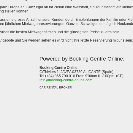
anz Europa an. Ganz egal ob Ihr Zielort eine Weltstadt, ein Touristenort, ein kleines 
ng stellen können.
 dass eine grosse Anzahl unserer Kunden durch Empfehlungen der Familie oder Fr
hre jährlichen Mietwagenreservierungen. Ganz zu Schweigen der täglich Neukund
e Arbeit die besten Mietwagenfirmen und die günstigsten Preise zu ermitteln.
Angebote und Sie werden sehen es wird nicht Ihre letzte Reservierung mit uns sein.
Powered by Booking Centre Online:
Booking Centre Online
,
C/Thiviers 1, JAVEA 03730 ALICANTE (Spain)
Tel.(+34) 965 790 010 From 9'00am till 8'00pm. (CE)
info@booking-centre-online.com
CAR RENTAL BROKER