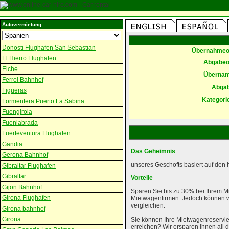
Autovermietung
Donosti Flughafen San Sebastian
Übernahmeo
El Hierro Flughafen
Abgabeo
Elche
Überna
Ferrol Bahnhof
Abga
Figueras
Kategori
Formentera Puerto La Sabina
Fuengirola
Fuenlabrada
Fuerteventura Flughafen
Gandia
Das Geheimnis
Gerona Bahnhof
unseres Geschofts basiert auf den 
Gibraltar Flughafen
Gibraltar
Vorteile
Gijon Bahnhof
Sparen Sie bis zu 30% bei Ihrem M
Girona Flughafen
Mietwagenfirmen. Jedoch können wi
vergleichen.
Girona bahnhof
Girona
Sie können Ihre Mietwagenreservie
erreichen? Wir ersparen Ihnen al