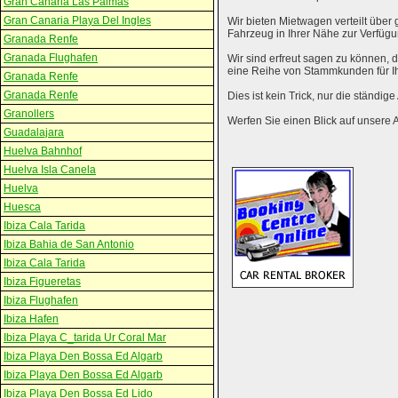
Gran Canaria Las Palmas
Gran Canaria Playa Del Ingles
Wir bieten Mietwagen verteilt über g
Fahrzeug in Ihrer Nähe zur Verfügu
Granada Renfe
Granada Flughafen
Wir sind erfreut sagen zu können,
eine Reihe von Stammkunden für I
Granada Renfe
Granada Renfe
Dies ist kein Trick, nur die ständig
Granollers
Werfen Sie einen Blick auf unsere 
Guadalajara
Huelva Bahnhof
Huelva Isla Canela
Huelva
Huesca
Ibiza Cala Tarida
Ibiza Bahia de San Antonio
Ibiza Cala Tarida
Ibiza Figueretas
Ibiza Flughafen
Ibiza Hafen
Ibiza Playa C_tarida Ur Coral Mar
Ibiza Playa Den Bossa Ed Algarb
Ibiza Playa Den Bossa Ed Algarb
Ibiza Playa Den Bossa Ed Lido