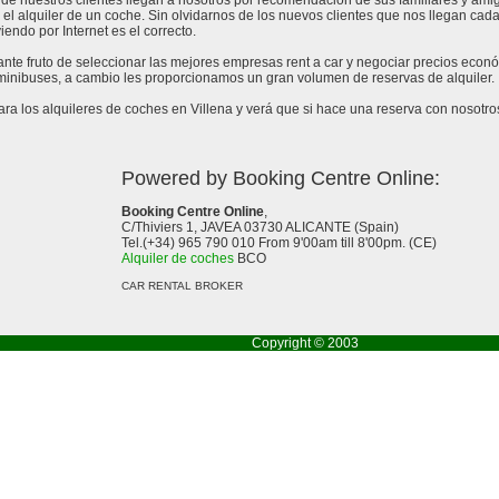
de nuestros clientes llegan a nosotros por recomendación de sus familiares y amig
 el alquiler de un coche. Sin olvidarnos de los nuevos clientes que nos llegan cad
endo por Internet es el correcto.
tante fruto de seleccionar las mejores empresas rent a car y negociar precios econ
 minibuses, a cambio les proporcionamos un gran volumen de reservas de alquiler.
 los alquileres de coches en Villena y verá que si hace una reserva con nosotros
Powered by Booking Centre Online:
Booking Centre Online
,
C/Thiviers 1, JAVEA 03730 ALICANTE (Spain)
Tel.(+34) 965 790 010 From 9'00am till 8'00pm. (CE)
Alquiler de coches
BCO
CAR RENTAL BROKER
Copyright © 2003