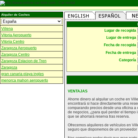
Alquiler de Coches
Villena
Lugar de recogida
Vitoria Aeropuerto
Lugar de entrega
Vitoria Centro
Fecha de recogida
Zaragoza Aeropuerto
Fecha de entrega
Zaragoza Centro
Categoría
Zaragoza Estacion de Tren
Zaragoza
gran canaria playa ingles
menorca mahon aeropuerto
VENTAJAS
Ahorre dinero al alquilar un coche en Vil
encontrará si hace directamente una rese
comparando precios desde una oficina a o
de negocios, ¿para qué perder el tiempo i
que se ahorrará reserva tras reserva.
Ofrecemos alquileres de vehículos en Ville
seguro que disponemos de un proveedor 