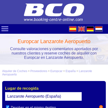
Europcar Lanzarote Aeropuerto
Consulte valoraciones y comentarios aportados por
nuestros clientes y reserve coches de alquiler con
Europcar en Lanzarote Aeropuerto.
Alquiler de Coches
>
Proveedores
>
Europcar
>
España
>
Lanzarote
Aeropuerto
Lugar de recogida
Devolver en el mismo destino