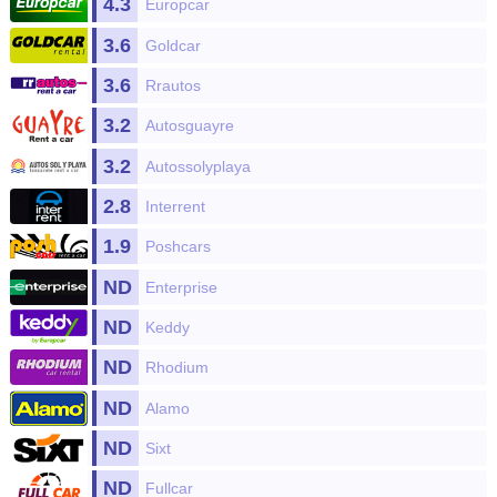
4.3
Europcar
3.6
Goldcar
3.6
Rrautos
3.2
Autosguayre
3.2
Autossolyplaya
2.8
Interrent
1.9
Poshcars
ND
Enterprise
ND
Keddy
ND
Rhodium
ND
Alamo
ND
Sixt
ND
Fullcar