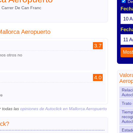
Dev
 Carrer De Can Franc
Fecha
10
A
Fecha
Mallorca Aeropuerto
11
A
3.7
nos otros no
Valor
4.0
Aerop
Relac
Autoc
ve
Trato 
r todas las
opiniones de Autoclick en Mallorca Aeropuerto
Tiemp
recog
Autocl
ick?
Estado