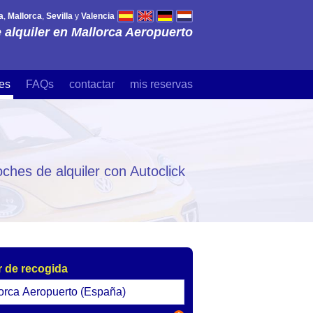
a
,
Mallorca
,
Sevilla
y
Valencia
 alquiler en Mallorca Aeropuerto
es
FAQs
contactar
mis reservas
ches de alquiler con Autoclick
 de recogida