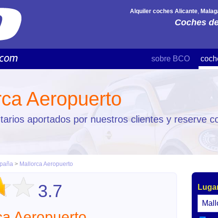
Alquiler coches Alicante
,
Malag
Coches de
sobre BCO
coch
rca Aeropuerto
arios aportados por nuestros clientes y reserve co
paña
>
Mallorca Aeropuerto
3.7
Lugar
ca Aeropuerto