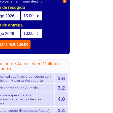
olver en el mismo destino
 de recogida
go
2026
 de entrega
go
2026
ación de Autoclick en Mallorca
uerto
ion calidad/precio del coche con
3.6
lick en Mallorca Aeropuerto
3.2
del personal de Autoclick
o de espera para la
4.0
ida/entrega del coche con
ick
3.4
 del coche (limpieza,daños ...)