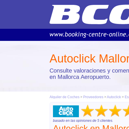
Autoclick Mallo
Consulte valoraciones y coment
en Mallorca Aeropuerto.
Alquiler de Coches
>
Proveedores
>
Autoclick
>
Es
basado en las opiniones de
5
clientes.
Autoclick en Mallor