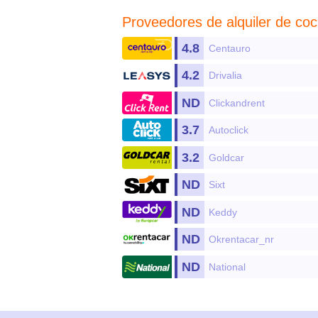
Proveedores de
alquiler de co
4.8
Centauro
4.2
Drivalia
ND
Clickandrent
3.7
Autoclick
3.2
Goldcar
ND
Sixt
ND
Keddy
ND
Okrentacar_nr
ND
National