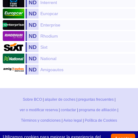
ND
Interrent
ND
Europcar
ND
Enterprise
ND
Rhodium
ND
Sixt
ND
National
ND
Amigoautos
Sobre BCO
|
alquiler de coches
|
preguntas frecuentes
|
ver o modificar reserva
|
contactar
|
programa de afiliación
|
Términos y condiciones
|
Aviso legal
|
Política de Cookies
Utilizamos cookies para mejorar la experiencia del