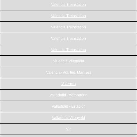
Valencia Treinstation
Valencia Treinstation
Valencia Treinstation
Valencia Treinstation
Valencia Treinstation
Valencia Vliegveld
Valencia- Pol. Ind. Manises
Valencia
Valladolid - Aeropuerto
Valladolid - Estación
Valladolid Vliegveld
Vic