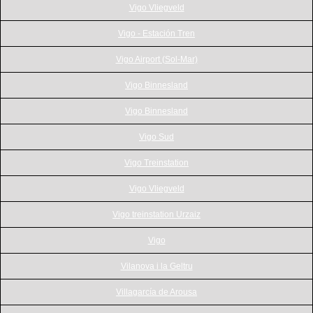
Vigo Vliegveld
Vigo - Estación Tren
Vigo Airport (Sol-Mar)
Vigo Binnesland
Vigo Binnesland
Vigo Sud
Vigo Treinstation
Vigo Vliegveld
Vigo treinstation Urzaiz
Vigo
Vilanova i la Geltru
Villagarcía de Arousa