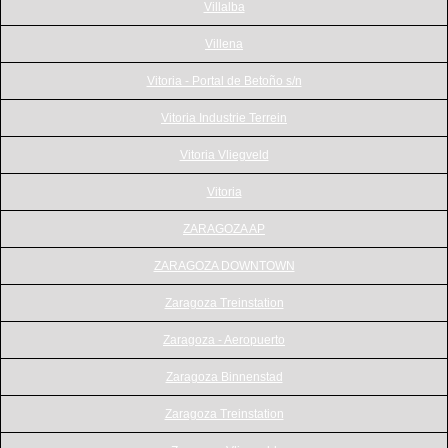
Villalba
Villena
Vitoria - Portal de Betoño s/n
Vitoria Industrie Terrein
Vitoria Vliegveld
Vitoria
ZARAGOZA AP
ZARAGOZA DOWNTOWN
Zaragoza Treinstation
Zaragoza - Aeropuerto
Zaragoza Binnenstad
Zaragoza Treinstation