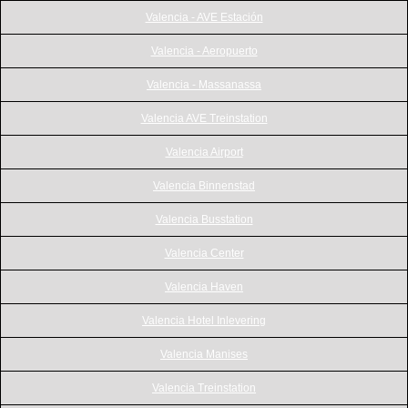
Valencia - AVE Estación
Valencia - Aeropuerto
Valencia - Massanassa
Valencia AVE Treinstation
Valencia Airport
Valencia Binnenstad
Valencia Busstation
Valencia Center
Valencia Haven
Valencia Hotel Inlevering
Valencia Manises
Valencia Treinstation