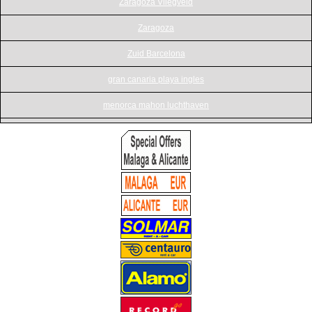
Zaragoza Vliegveld
Zaragoza
Zuid Barcelona
gran canaria playa ingles
menorca mahon luchthaven