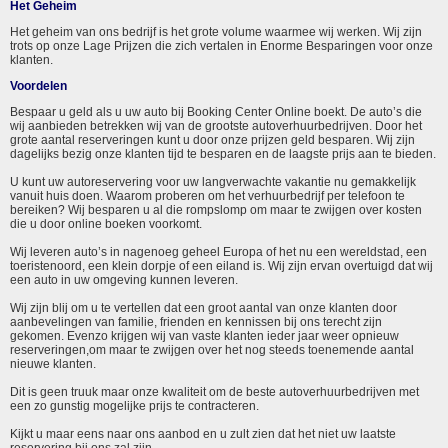
Het Geheim
Het geheim van ons bedrijf is het grote volume waarmee wij werken. Wij zijn
trots op onze Lage Prijzen die zich vertalen in Enorme Besparingen voor onze
klanten.
Voordelen
Bespaar u geld als u uw auto bij Booking Center Online boekt. De auto’s die
wij aanbieden betrekken wij van de grootste autoverhuurbedrijven. Door het
grote aantal reserveringen kunt u door onze prijzen geld besparen. Wij zijn
dagelijks bezig onze klanten tijd te besparen en de laagste prijs aan te bieden.
U kunt uw autoreservering voor uw langverwachte vakantie nu gemakkelijk
vanuit huis doen. Waarom proberen om het verhuurbedrijf per telefoon te
bereiken? Wij besparen u al die rompslomp om maar te zwijgen over kosten
die u door online boeken voorkomt.
Wij leveren auto’s in nagenoeg geheel Europa of het nu een wereldstad, een
toeristenoord, een klein dorpje of een eiland is. Wij zijn ervan overtuigd dat wij
een auto in uw omgeving kunnen leveren.
Wij zijn blij om u te vertellen dat een groot aantal van onze klanten door
aanbevelingen van familie, frienden en kennissen bij ons terecht zijn
gekomen. Evenzo krijgen wij van vaste klanten ieder jaar weer opnieuw
reserveringen,om maar te zwijgen over het nog steeds toenemende aantal
nieuwe klanten.
Dit is geen truuk maar onze kwaliteit om de beste autoverhuurbedrijven met
een zo gunstig mogelijke prijs te contracteren.
Kijkt u maar eens naar ons aanbod en u zult zien dat het niet uw laatste
reservering bij ons zal zijn.