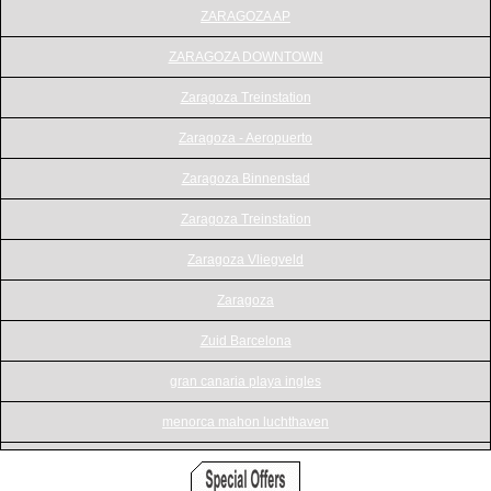
ZARAGOZA AP
ZARAGOZA DOWNTOWN
Zaragoza Treinstation
Zaragoza - Aeropuerto
Zaragoza Binnenstad
Zaragoza Treinstation
Zaragoza Vliegveld
Zaragoza
Zuid Barcelona
gran canaria playa ingles
menorca mahon luchthaven