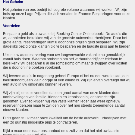
Het Geheim
Het geheim van ons bedrijf is het grote volume waarmee wij werken. Wij zijn
trots op onze Lage Prijzen die zich vertalen in Enorme Besparingen voor onze
klanten.
Voordelen
Bespaar u geld als u uw auto bij Booking Center Online boekt. De auto’s die
wij aanbieden betrekken wij van de grootste autoverhuurbedrijven. Door het
grote aantal reserveringen kunt u door onze prijzen geld besparen. Wij zijn
dagelijks bezig onze klanten tijd te besparen en de laagste prijs aan te bieden.
U kunt uw autoreservering voor uw langverwachte vakantie nu gemakkelijk
vanuit huis doen. Waarom proberen om het verhuurbedrijf per telefoon te
bereiken? Wij besparen u al die rompslomp om maar te zwijgen over kosten
die u door online boeken voorkomt.
Wij leveren auto’s in nagenoeg geheel Europa of het nu een wereldstad, een
toeristenoord, een klein dorpje of een eiland is. Wij zijn ervan overtuigd dat wij
een auto in uw omgeving kunnen leveren.
Wij zijn blij om u te vertellen dat een groot aantal van onze klanten door
aanbevelingen van familie, frienden en kennissen bij ons terecht zijn
gekomen. Evenzo krijgen wij van vaste klanten ieder jaar weer opnieuw
reserveringen,om maar te zwijgen over het nog steeds toenemende aantal
nieuwe klanten.
Dit is geen truuk maar onze kwaliteit om de beste autoverhuurbedrijven met
een zo gunstig mogelijke prijs te contracteren.
Kijkt u maar eens naar ons aanbod en u zult zien dat het niet uw laatste
reservering bij ons zal zijn.