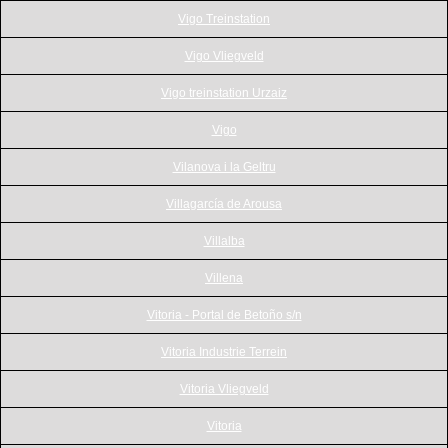
Vigo Treinstation
Vigo Vliegveld
Vigo treinstation Urzaiz
Vigo
Vilanova i la Geltru
Villagarcía de Arousa
Villalba
Villena
Vitoria - Portal de Betoño s/n
Vitoria Industrie Terrein
Vitoria Vliegveld
Vitoria