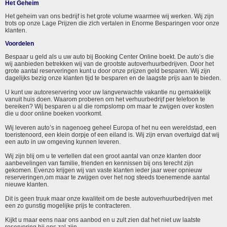
Het Geheim
Het geheim van ons bedrijf is het grote volume waarmee wij werken. Wij zijn
trots op onze Lage Prijzen die zich vertalen in Enorme Besparingen voor onze
klanten.
Voordelen
Bespaar u geld als u uw auto bij Booking Center Online boekt. De auto’s die
wij aanbieden betrekken wij van de grootste autoverhuurbedrijven. Door het
grote aantal reserveringen kunt u door onze prijzen geld besparen. Wij zijn
dagelijks bezig onze klanten tijd te besparen en de laagste prijs aan te bieden.
U kunt uw autoreservering voor uw langverwachte vakantie nu gemakkelijk
vanuit huis doen. Waarom proberen om het verhuurbedrijf per telefoon te
bereiken? Wij besparen u al die rompslomp om maar te zwijgen over kosten
die u door online boeken voorkomt.
Wij leveren auto’s in nagenoeg geheel Europa of het nu een wereldstad, een
toeristenoord, een klein dorpje of een eiland is. Wij zijn ervan overtuigd dat wij
een auto in uw omgeving kunnen leveren.
Wij zijn blij om u te vertellen dat een groot aantal van onze klanten door
aanbevelingen van familie, frienden en kennissen bij ons terecht zijn
gekomen. Evenzo krijgen wij van vaste klanten ieder jaar weer opnieuw
reserveringen,om maar te zwijgen over het nog steeds toenemende aantal
nieuwe klanten.
Dit is geen truuk maar onze kwaliteit om de beste autoverhuurbedrijven met
een zo gunstig mogelijke prijs te contracteren.
Kijkt u maar eens naar ons aanbod en u zult zien dat het niet uw laatste
reservering bij ons zal zijn.