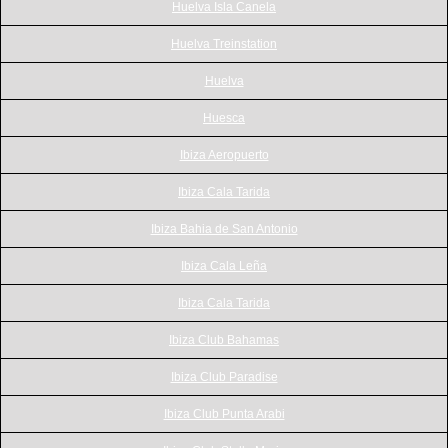
Huelva Isla Canela
Huelva Treinstation
Huelva
Huesca
Ibiza Aeropuerto
Ibiza Cala Tarida
Ibiza Bahia de San Antonio
Ibiza Cala Leña
Ibiza Cala Tarida
Ibiza Club Bahamas
Ibiza Club Paradise
Ibiza Club Punta Arabi