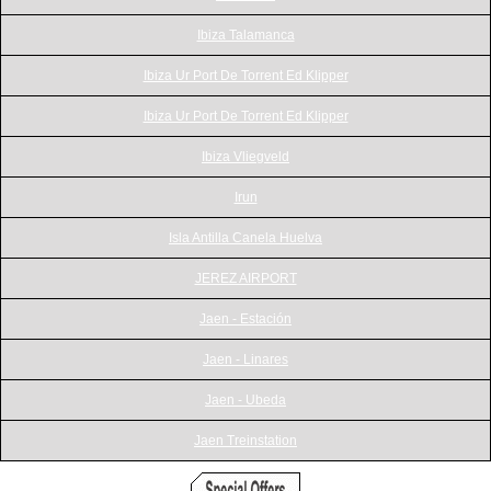
Ibiza Talamanca
Ibiza Ur Port De Torrent Ed Klipper
Ibiza Ur Port De Torrent Ed Klipper
Ibiza Vliegveld
Irun
Isla Antilla Canela Huelva
JEREZ AIRPORT
Jaen - Estación
Jaen - Linares
Jaen - Ubeda
Jaen Treinstation