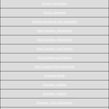
Girona Treinstation
Girona Vliegveld
Gomera-Muelle de San Sebastian
Gran Canaria - Aeropuerto
Gran Canaria - Aeropuerto
Gran Canaria - Las Palmas
Gran Canaria Las Palmas
Gran Canaria Playa Del Ingles
Granada Renfe
Granada - Arabial
Granada - Arabial
Granada - Serv. Aeropuerto