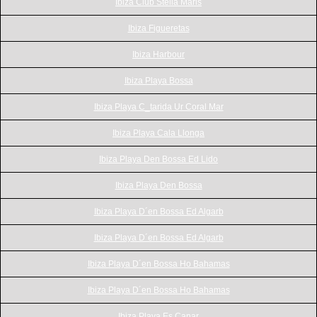
Ibiza Club Stella Maris
Ibiza Figueretas
Ibiza Harbour
Ibiza Playa Bossa
Ibiza Playa C_tarida Ur Coral Mar
Ibiza Playa Cala Llonga
Ibiza Playa Den Bossa Ed Lido
Ibiza Playa Den Bossa
Ibiza Playa D´en Bossa Ed Algarb
Ibiza Playa D´en Bossa Ed Algarb
Ibiza Playa D´en Bossa Ho Bahamas
Ibiza Playa D´en Bossa Ho Bahamas
Ibiza Playa Es Canar