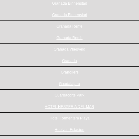
Granada Binnenstad
Granada Binnenstad
Granada Renfe
Granada Renfe
Granada Vliegveld
Granada
Granollers
Guadalajara
Guardacorte Park
HOTEL HESPERIA DEL MAR
Hotel Formentera Playa
Huelva - Estación