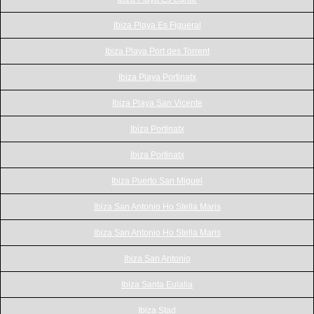
Ibiza Playa Es Figueral
Ibiza Playa Port des Torrent
Ibiza Playa Portinatx
Ibiza Playa San Vicente
Ibiza Portinatx
Ibiza Portinatx
Ibiza Puerto San Miguel
Ibiza San Antonio Ho Stella Maris
Ibiza San Antonio Ho Stella Maris
Ibiza San Antonio
Ibiza Santa Eulalia
Ibiza Stad