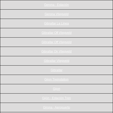
Gerona - Estación
Gerona Vliegveld
Gibraltar La Linea
Gibraltar Off Vliegveld
Gibraltar Off Vliegveld
Gibraltar On Vliegveld
Gibraltar Vliegveld
Gibraltar
Gijon Treinstation
Gijon
Gijón - Estación Tren
Girona - Aeropuerto