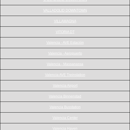
VALLADOLID DOWNTOWN
VILLAMAGNA
VITORIA DT
Valencia - AVE Estación
Valencia - Aeropuerto
Valencia - Massanassa
Valencia AVE Treinstation
Valencia Airport
Valencia Binnenstad
Valencia Busstation
Valencia Center
Valencia Haven