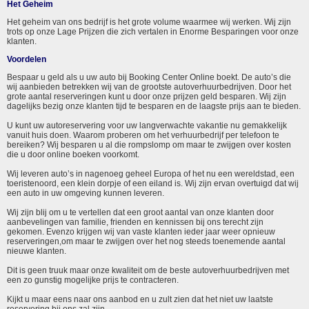
Het Geheim
Het geheim van ons bedrijf is het grote volume waarmee wij werken. Wij zijn
trots op onze Lage Prijzen die zich vertalen in Enorme Besparingen voor onze
klanten.
Voordelen
Bespaar u geld als u uw auto bij Booking Center Online boekt. De auto’s die
wij aanbieden betrekken wij van de grootste autoverhuurbedrijven. Door het
grote aantal reserveringen kunt u door onze prijzen geld besparen. Wij zijn
dagelijks bezig onze klanten tijd te besparen en de laagste prijs aan te bieden.
U kunt uw autoreservering voor uw langverwachte vakantie nu gemakkelijk
vanuit huis doen. Waarom proberen om het verhuurbedrijf per telefoon te
bereiken? Wij besparen u al die rompslomp om maar te zwijgen over kosten
die u door online boeken voorkomt.
Wij leveren auto’s in nagenoeg geheel Europa of het nu een wereldstad, een
toeristenoord, een klein dorpje of een eiland is. Wij zijn ervan overtuigd dat wij
een auto in uw omgeving kunnen leveren.
Wij zijn blij om u te vertellen dat een groot aantal van onze klanten door
aanbevelingen van familie, frienden en kennissen bij ons terecht zijn
gekomen. Evenzo krijgen wij van vaste klanten ieder jaar weer opnieuw
reserveringen,om maar te zwijgen over het nog steeds toenemende aantal
nieuwe klanten.
Dit is geen truuk maar onze kwaliteit om de beste autoverhuurbedrijven met
een zo gunstig mogelijke prijs te contracteren.
Kijkt u maar eens naar ons aanbod en u zult zien dat het niet uw laatste
reservering bij ons zal zijn.