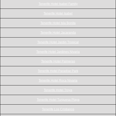
Tenerife Hotel Isabel Family
Tenerife Hotel Isabel
Tenerife Hotel Isla Bonita
Tenerife Hotel Jacaranda
Tenerife Hotel Jardin Tropical
Tenerife Hotel Jardines Nivaria
Tenerife Hotel Palmeras
Tenerife Hotel Paradise Park
Tenerife Hotel Roca Nivaria
Tenerife Hotel Troya
Tenerife Hotel Turquesa Playa
Tenerife Los Cristianos