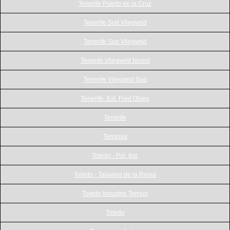
Tenerife Puerto de la Cruz
Tenerife Sud Vliegveld
Tenerife Sud Vliegveld
Tenerife Vliegveld Noord
Tenerife Vliegveld Sud
Tenerife- Est. Fred Olsen
Tenerife
Terrassa
Toledo - Pol. Ind.
Toledo - Talavera de la Reina
Toledo Industrie Terrein
Toledo