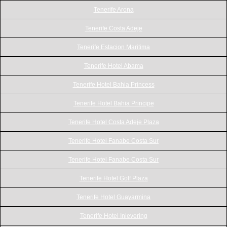
Tenerife Arona
Tenerife Costa Adeje
Tenerife Estacion Maritima
Tenerife Hotel Abama
Tenerife Hotel Bahia Princess
Tenerife Hotel Bahia Principe
Tenerife Hotel Costa Adeje Plaza
Tenerife Hotel Fanabe Costa Sur
Tenerife Hotel Fanabe Costa Sur
Tenerife Hotel Golf Plaza
Tenerife Hotel Guayarmina
Tenerife Hotel Inlevering