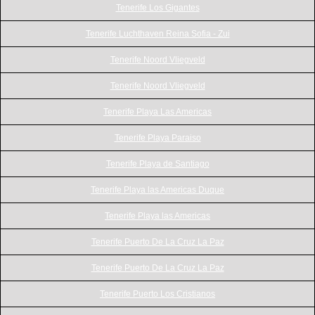
Tenerife Los Gigantes
Tenerife Luchthaven Reina Sofia - Zui
Tenerife Noord Vliegveld
Tenerife Noord Vliegveld
Tenerife Playa Las Americas
Tenerife Playa Paraiso
Tenerife Playa de Santiago
Tenerife Playa las Americas Duque
Tenerife Playa las Americas
Tenerife Puerto De La Cruz La Paz
Tenerife Puerto De La Cruz La Paz
Tenerife Puerto Los Cristianos