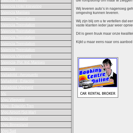
Valencia Haven
die rompslomp om maar te zwijgen 
Valencia Hotel Inlevering
Wij leveren auto’s in nagenoeg gehe
Valencia Manises
omgeving kunnen leveren.
Valencia Treinstation
Wij zijn blij om u te vertellen dat
Valencia Treinstation
vaste klanten ieder jaar weer opn
Valencia Treinstation
Dit is geen truuk maar onze kwalite
Valencia Treinstation
Kijkt u maar eens naar ons aanbod en
Valencia Treinstation
Valencia Treinstation
Valencia Vliegveld
Valencia- Pol. Ind. Manises
Valencia
Valladolid - Aeropuerto
Valladolid - Estación
Valladolid Vliegveld
Vic
Vigo Vliegveld
Vigo - Estación Tren
Vigo Airport (Sol-Mar)
Vigo Binnesland
Vigo Binnesland
Vigo Sud