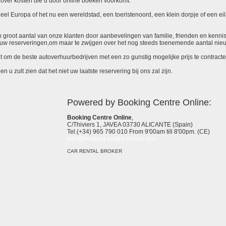
over kosten die u door online boeken voorkomt.
el Europa of het nu een wereldstad, een toeristenoord, een klein dorpje of een eila
 een groot aantal van onze klanten door aanbevelingen van familie, frienden en kenni
ieuw reserveringen,om maar te zwijgen over het nog steeds toenemende aantal nie
it om de beste autoverhuurbedrijven met een zo gunstig mogelijke prijs te contracte
 u zult zien dat het niet uw laatste reservering bij ons zal zijn.
Powered by Booking Centre Online:
Booking Centre Online
,
C/Thiviers 1, JAVEA 03730 ALICANTE (Spain)
Tel.(+34) 965 790 010 From 9'00am till 8'00pm. (CE)
info@booking-centre-online.com
CAR RENTAL BROKER