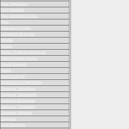
Vigo Treinstation
Vigo Vliegveld
Vigo treinstation Urzaiz
Vigo
Vilanova i la Geltru
Villagarcía de Arousa
Villalba
Villena
Vitoria - Portal de Betoño s/n
Vitoria Industrie Terrein
Vitoria Vliegveld
Vitoria
ZARAGOZA AP
ZARAGOZA DOWNTOWN
Zaragoza Treinstation
Zaragoza - Aeropuerto
Zaragoza Binnenstad
Zaragoza Treinstation
Zaragoza Vliegveld
Zaragoza
Zuid Barcelona