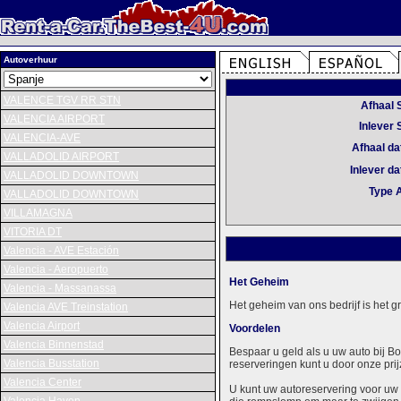
Autoverhuur
VALENCE TGV RR STN
Afhaal 
VALENCIA AIRPORT
Inlever 
VALENCIA-AVE
Afhaal d
VALLADOLID AIRPORT
Inlever d
VALLADOLID DOWNTOWN
Type 
VALLADOLID DOWNTOWN
VILLAMAGNA
VITORIA DT
Valencia - AVE Estación
Valencia - Aeropuerto
Het Geheim
Valencia - Massanassa
Het geheim van ons bedrijf is het 
Valencia AVE Treinstation
Valencia Airport
Voordelen
Valencia Binnenstad
Bespaar u geld als u uw auto bij B
Valencia Busstation
reserveringen kunt u door onze prij
Valencia Center
U kunt uw autoreservering voor uw 