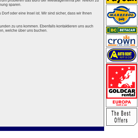
rum probieren das Büro der Mietwagenfirma per Telefon zu
hung sparen.
Dorf oder eine Insel ist. Wir sind sicher, dass wir Ihnen
eunden zu uns kommen. Ebenfalls kontaktieren uns auch
en, welche über uns buchen.