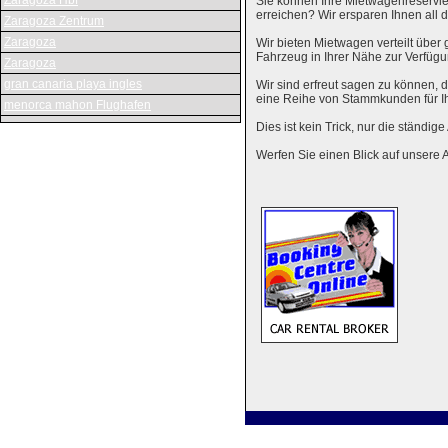
Zaragoza Hbf
Sie können Ihre Mietwagenreservie
erreichen? Wir ersparen Ihnen al
Zaragoza Zentrum
Zaragoza
Wir bieten Mietwagen verteilt über g
Fahrzeug in Ihrer Nähe zur Verfügu
Zaragoza
gran canaria playa ingles
Wir sind erfreut sagen zu können,
eine Reihe von Stammkunden für I
menorca mahon Flughafen
Dies ist kein Trick, nur die ständig
Werfen Sie einen Blick auf unsere 