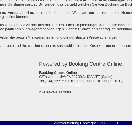
rung für den langersehnten Urlaub nun gemütlich von zu Hause aus erledigen. Wa
l diese Umstände ganz zu Schweigen das Bargeld welches Sie von Buchung zu Buc
anz Europa an. Ganz egal ob Ihr Zielort eine Weltstadt, ein Touristenort, ein kleines 
ng stellen können.
 dass eine grosse Anzahl unserer Kunden durch Empfehlungen der Familie oder Fr
hre jährlichen Mietwagenreservierungen. Ganz zu Schweigen der täglich Neukund
e Arbeit die besten Mietwagenfirmen und die günstigsten Preise zu ermitteln.
Angebote und Sie werden sehen es wird nicht Ihre letzte Reservierung mit uns sein.
Powered by Booking Centre Online:
Booking Centre Online
,
C/Thiviers 1, JAVEA 03730 ALICANTE (Spain)
Tel.(+34) 965 790 010 From 9'00am till 8'00pm. (CE)
info@booking-centre-online.com
CAR RENTAL BROKER
Autovermietung
Copyright © 2002-2019