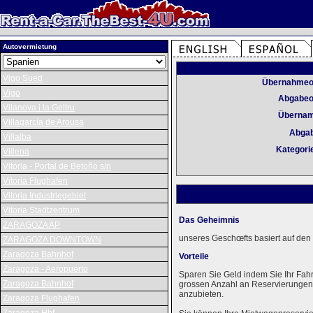
Autovermietung
Vigo Sued
Übernahmeo
Vigo
Abgabeo
Vilanova i la Geltru
Überna
Villagarcía de Arousa
Abga
Villalba
Kategori
Villena
Vitoria - Portal de Betoño s/n
Vitoria Flughafen
Vitoria Industriegebiet
Vitoria Stadtzentrum
Das Geheimnis
ZARAGOZA AP
unseres Geschœfts basiert auf den 
ZARAGOZA DOWNTOWN
Zaragoza Bahnhof
Vorteile
Zaragoza - Aeropuerto
Sparen Sie Geld indem Sie Ihr Fah
Zaragoza Bahnhof
grossen Anzahl an Reservierungen k
anzubieten.
Zaragoza Flughafen