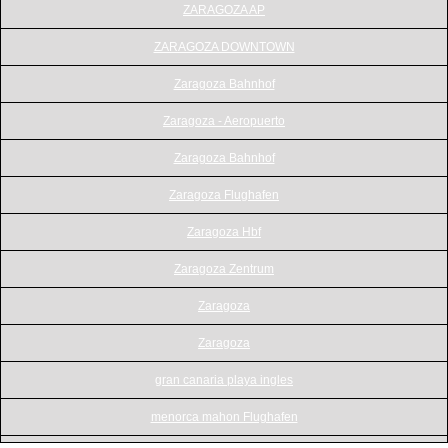
ZARAGOZA AP
ZARAGOZA DOWNTOWN
Zaragoza Bahnhof
Zaragoza - Aeropuerto
Zaragoza Bahnhof
Zaragoza Flughafen
Zaragoza Hbf
Zaragoza Zentrum
Zaragoza
Zaragoza
gran canaria playa ingles
menorca mahon Flughafen