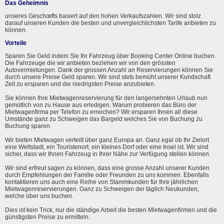
Das Geheimnis
unseres Geschœfts basiert auf den hohen Verkaufszahlen. Wir sind stolz
darauf unseren Kunden die besten und unvergleichlichsten Tarife anbieten zu
können.
Vorteile
Sparen Sie Geld indem Sie Ihr Fahrzeug über Booking Center Online buchen.
Die Fahrzeuge die wir anbieten beziehen wir von den grössten
Autovermietungen. Dank der grossen Anzahl an Reservierungen können Sie
durch unsere Preise Geld sparen. Wir sind stets bemüht unserer Kundschaft
Zeit zu ersparen und die niedrigsten Preise anzubieten.
Sie können Ihre Mietwagenreservierung für den langersehnten Urlaub nun
gemütlich von zu Hause aus erledigen. Warum probieren das Büro der
Mietwagenfirma per Telefon zu erreichen? Wir ersparen Ihnen all diese
Umstände ganz zu Schweigen das Bargeld welches Sie von Buchung zu
Buchung sparen.
Wir bieten Mietwagen verteilt über ganz Europa an. Ganz egal ob Ihr Zielort
eine Weltstadt, ein Touristenort, ein kleines Dorf oder eine Insel ist. Wir sind
sicher, dass wir Ihnen Fahrzeug in Ihrer Nähe zur Verfügung stellen können.
Wir sind erfreut sagen zu können, dass eine grosse Anzahl unserer Kunden
durch Empfehlungen der Familie oder Freunden zu uns kommen. Ebenfalls
kontaktieren uns auch eine Reihe von Stammkunden für Ihre jährlichen
Mietwagenreservierungen. Ganz zu Schweigen der täglich Neukunden,
welche über uns buchen.
Dies ist kein Trick, nur die ständige Arbeit die besten Mietwagenfirmen und die
günstigsten Preise zu ermitteln.