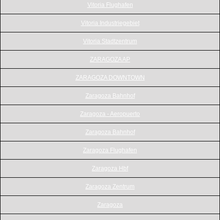
Vitoria Flughafen
Vitoria Industriegebiet
Vitoria Stadtzentrum
ZARAGOZA AP
ZARAGOZA DOWNTOWN
Zaragoza Bahnhof
Zaragoza - Aeropuerto
Zaragoza Bahnhof
Zaragoza Flughafen
Zaragoza Hbf
Zaragoza Zentrum
Zaragoza