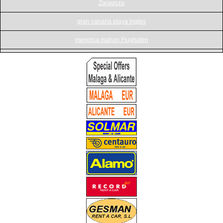
Zaragoza
gran canaria playa ingles
menorca mahon Flughafen