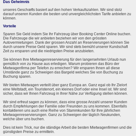
Das Geheimnis
unseres Geschœfts basiert auf den hohen Verkaufszahlen. Wir sind stolz
darauf unseren Kunden die besten und unvergleichlichsten Tarife anbieten zu
können.
Vorteile
Sparen Sie Geld indem Sie Ihr Fahrzeug über Booking Center Online buchen.
Die Fahrzeuge die wir anbieten beziehen wir von den grössten
Autovermietungen. Dank der grossen Anzahl an Reservierungen können Sie
durch unsere Preise Geld sparen. Wir sind stets bemüht unserer Kundschaft
Zeit zu ersparen und die niedrigsten Preise anzubieten.
Sie können Ihre Mietwagenreservierung für den langersehnten Urlaub nun
gemütlich von zu Hause aus erledigen. Warum probieren das Büro der
Mietwagenfirma per Telefon zu erreichen? Wir ersparen Ihnen all diese
Umstände ganz zu Schweigen das Bargeld welches Sie von Buchung zu
Buchung sparen.
Wir bieten Mietwagen verteilt über ganz Europa an. Ganz egal ob Ihr Zielort
eine Weltstadt, ein Touristenort, ein kleines Dorf oder eine Insel ist. Wir sind
sicher, dass wir Ihnen Fahrzeug in Ihrer Nähe zur Verfügung stellen können.
Wir sind erfreut sagen zu können, dass eine grosse Anzahl unserer Kunden
durch Empfehlungen der Familie oder Freunden zu uns kommen. Ebenfalls
kontaktieren uns auch eine Reihe von Stammkunden für Ihre jährlichen
Mietwagenreservierungen. Ganz zu Schweigen der täglich Neukunden,
welche über uns buchen.
Dies ist kein Trick, nur die ständige Arbeit die besten Mietwagenfirmen und die
günstigsten Preise zu ermitteln.