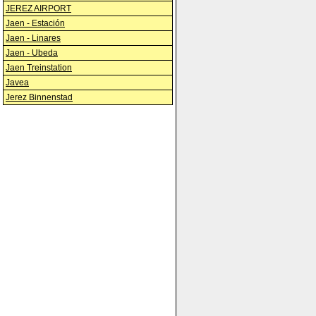
JEREZ AIRPORT
Jaen - Estación
Jaen - Linares
Jaen - Ubeda
Jaen Treinstation
Javea
Jerez Binnenstad