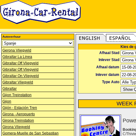
Autoverhuur
Kies de 
Gerona Vliegveld
Afhaal Stad
Gibraltar La Linea
Inlever Stad
Gibraltar Off Vliegveld
Afhaal datum
Gibraltar Off Vliegveld
Inlever datum
Gibraltar On Vliegveld
Type Auto
Gibraltar Vliegveld
Gibraltar
Gijon Treinstation
Gijon
WEEK P
Gijón - Estación Tren
Girona - Aeropuerto
Power
Girona Treinstation
Girona Vliegveld
Booking
Gomera-Muelle de San Sebastian
C/Thivi