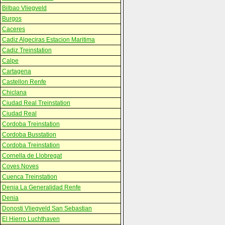
Bilbao Vliegveld
Burgos
Caceres
Cadiz Algeciras Estacion Maritima
Cadiz Treinstation
Calpe
Cartagena
Castellon Renfe
Chiclana
Ciudad Real Treinstation
Ciudad Real
Cordoba Treinstation
Cordoba Busstation
Cordoba Treinstation
Cornella de Llobregat
Coves Noves
Cuenca Treinstation
Denia La Generalidad Renfe
Denia
Donosti Vliegveld San Sebastian
El Hierro Luchthaven