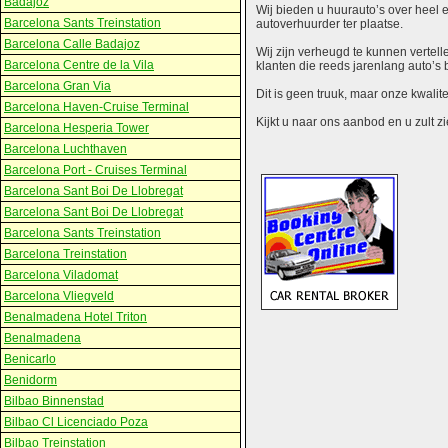
Badajoz
Wij bieden u huurauto’s over heel e
Barcelona Sants Treinstation
autoverhuurder ter plaatse.
Barcelona Calle Badajoz
Wij zijn verheugd te kunnen vertell
Barcelona Centre de la Vila
klanten die reeds jarenlang auto’s 
Barcelona Gran Via
Dit is geen truuk, maar onze kwalit
Barcelona Haven-Cruise Terminal
Kijkt u naar ons aanbod en u zult zie
Barcelona Hesperia Tower
Barcelona Luchthaven
Barcelona Port - Cruises Terminal
Barcelona Sant Boi De Llobregat
Barcelona Sant Boi De Llobregat
Barcelona Sants Treinstation
Barcelona Treinstation
Barcelona Viladomat
Barcelona Vliegveld
Benalmadena Hotel Triton
Benalmadena
Benicarlo
Benidorm
Bilbao Binnenstad
Bilbao Cl Licenciado Poza
Bilbao Treinstation