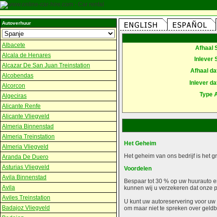
Autoverhuur
Albacete
Afhaal 
Alcala de Henares
Inlever 
Alcazar De San Juan Treinstation
Afhaal d
Alcobendas
Inlever d
Alcorcon
Type 
Algeciras
Alicante Renfe
Alicante Vliegveld
Almeria Binnenstad
Almeria Treinstation
Het Geheim
Almeria Vliegveld
Het geheim van ons bedrijf is het 
Aranda De Duero
Asturias Vliegveld
Voordelen
Avila Binnenstad
Bespaar tot 30 % op uw huurauto en
Avila
kunnen wij u verzekeren dat onze pri
Aviles Treinstation
U kunt uw autoreservering voor uw 
Badajoz Vliegveld
om maar niet te spreken over geld