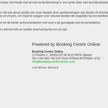
uropa, het maakt niet uit wat uw bestemming is: een grote stad, een toeristenplaat
en dat een groot aantal van onze klanten door aanbevelingen van familie of vrienden
bij ons huren, om maar te zwijgen over nieuwe klanten die dagelijks bij ons boeke
eit om de beste verhuurbedrijven met voor u de gunstigste prijs te bemiddelen.
n dat het niet uw laatste reservering bij ons zal zijn.
Powered by Booking Centre Online:
Booking Centre Online
,
C/Thiviers 1, JAVEA 03730 ALICANTE (Spain)
Tel.(+34) 965 790 010 From 9'00am till 8'00pm. (CE)
info@booking-centre-online.com
CAR RENTAL BROKER