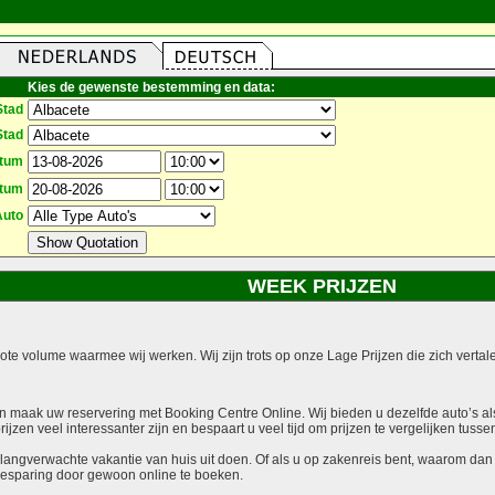
Kies de gewenste bestemming en data:
Stad
Stad
atum
atum
Auto
WEEK PRIJZEN
grote volume waarmee wij werken. Wij zijn trots op onze Lage Prijzen die zich vert
 maak uw reservering met Booking Centre Online. Wij bieden u dezelfde auto’s als r
jzen veel interessanter zijn en bespaart u veel tijd om prijzen te vergelijken tusse
langverwachte vakantie van huis uit doen. Of als u op zakenreis bent, waarom dan
besparing door gewoon online te boeken.