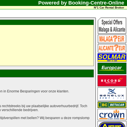
Powered by Booking-Centre-Online
N°1 Car Rental Broker
alen in Enorme Besparingen voor onze klanten.
echtstreeks bij uw plaatselijke autoverhuurbedrijf. Toch
n verschillende bedrijven.
 tijdverspillen met bellen? Wij besparen u deze rompslomp