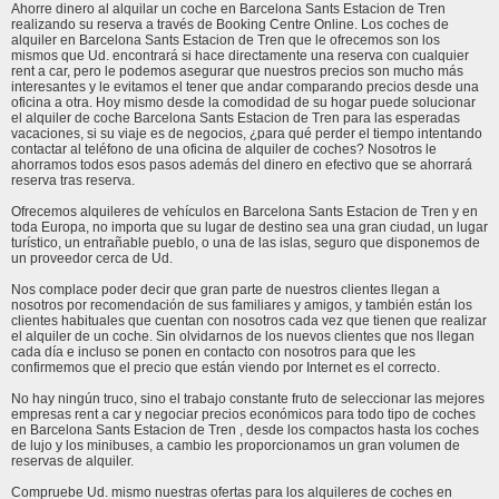
Ahorre dinero al alquilar un coche en Barcelona Sants Estacion de Tren
realizando su reserva a través de Booking Centre Online. Los coches de
alquiler en Barcelona Sants Estacion de Tren que le ofrecemos son los
mismos que Ud. encontrará si hace directamente una reserva con cualquier
rent a car, pero le podemos asegurar que nuestros precios son mucho más
interesantes y le evitamos el tener que andar comparando precios desde una
oficina a otra. Hoy mismo desde la comodidad de su hogar puede solucionar
el alquiler de coche Barcelona Sants Estacion de Tren para las esperadas
vacaciones, si su viaje es de negocios, ¿para qué perder el tiempo intentando
contactar al teléfono de una oficina de alquiler de coches? Nosotros le
ahorramos todos esos pasos además del dinero en efectivo que se ahorrará
reserva tras reserva.
Ofrecemos alquileres de vehículos en Barcelona Sants Estacion de Tren y en
toda Europa, no importa que su lugar de destino sea una gran ciudad, un lugar
turístico, un entrañable pueblo, o una de las islas, seguro que disponemos de
un proveedor cerca de Ud.
Nos complace poder decir que gran parte de nuestros clientes llegan a
nosotros por recomendación de sus familiares y amigos, y también están los
clientes habituales que cuentan con nosotros cada vez que tienen que realizar
el alquiler de un coche. Sin olvidarnos de los nuevos clientes que nos llegan
cada día e incluso se ponen en contacto con nosotros para que les
confirmemos que el precio que están viendo por Internet es el correcto.
No hay ningún truco, sino el trabajo constante fruto de seleccionar las mejores
empresas rent a car y negociar precios económicos para todo tipo de coches
en Barcelona Sants Estacion de Tren , desde los compactos hasta los coches
de lujo y los minibuses, a cambio les proporcionamos un gran volumen de
reservas de alquiler.
Compruebe Ud. mismo nuestras ofertas para los alquileres de coches en