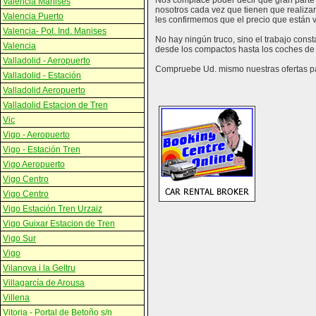
Nos complace poder decir que gran parte 
Valencia Manises
nosotros cada vez que tienen que realizar
Valencia Puerto
les confirmemos que el precio que están vi
Valencia- Pol. Ind. Manises
No hay ningún truco, sino el trabajo cons
Valencia
desde los compactos hasta los coches de 
Valladolid - Aeropuerto
Compruebe Ud. mismo nuestras ofertas para
Valladolid - Estación
Valladolid Aeropuerto
Valladolid Estacion de Tren
Vic
Vigo - Aeropuerto
Vigo - Estación Tren
Vigo Aeropuerto
Vigo Centro
Vigo Centro
Vigo Estación Tren Urzaiz
Vigo Guixar Estacion de Tren
Vigo Sur
Vigo
Vilanova i la Geltru
Villagarcía de Arousa
Villena
Vitoria - Portal de Betoño s/n