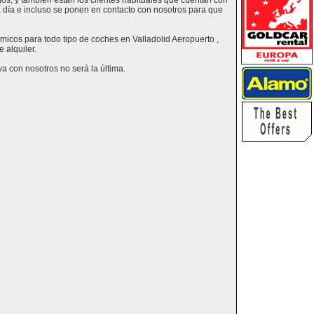
os, y también están los clientes habituales que cuentan con
a día e incluso se ponen en contacto con nosotros para que
ómicos para todo tipo de coches en Valladolid Aeropuerto ,
 alquiler.
a con nosotros no será la última.