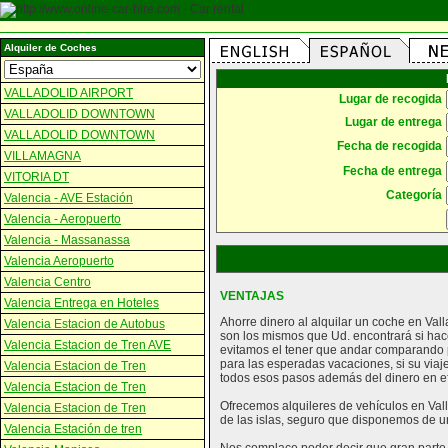
Alquiler de Coches
VALLADOLID AIRPORT
Lugar de recogida
VALLADOLID DOWNTOWN
Lugar de entrega
VALLADOLID DOWNTOWN
Fecha de recogida
VILLAMAGNA
Fecha de entrega
VITORIA DT
Categoría
Valencia - AVE Estación
Valencia - Aeropuerto
Valencia - Massanassa
Valencia Aeropuerto
Valencia Centro
VENTAJAS
Valencia Entrega en Hoteles
Ahorre dinero al alquilar un coche en Val
Valencia Estacion de Autobus
son los mismos que Ud. encontrará si hac
Valencia Estacion de Tren AVE
evitamos el tener que andar comparando p
para las esperadas vacaciones, si su viaj
Valencia Estacion de Tren
todos esos pasos además del dinero en efe
Valencia Estacion de Tren
Ofrecemos alquileres de vehículos en Vall
Valencia Estacion de Tren
de las islas, seguro que disponemos de u
Valencia Estación de tren