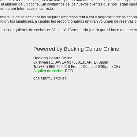
de nuestros clientes llegan a nosotros por recomendación de sus familiares y amig
 el alquiler de un coche. Sin olvidarnos de los nuevos clientes que nos llegan cad
endo por Internet es el correcto.
tante fruto de seleccionar las mejores empresas rent a car y negociar precios econ
lujo y los minibuses, a cambio les proporcionamos un gran volumen de reservas de
 los alquileres de coches en Valladolid Aeropuerto y verá que si hace una reserv
Powered by Booking Centre Online:
Booking Centre Online
,
C/Thiviers 1, JAVEA 03730 ALICANTE (Spain)
Tel.(+34) 965 790 010 From 9'00am till 8'00pm. (CE)
Alquiler de coches
BCO
CAR RENTAL BROKER