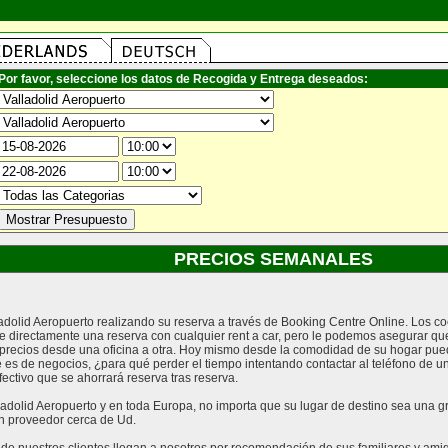
Por favor, seleccione los datos de Recogida y Entrega deseados:
PRECIOS SEMANALES
ladolid Aeropuerto realizando su reserva a través de Booking Centre Online. Los c
e directamente una reserva con cualquier rent a car, pero le podemos asegurar qu
recios desde una oficina a otra. Hoy mismo desde la comodidad de su hogar puede
e es de negocios, ¿para qué perder el tiempo intentando contactar al teléfono de u
ctivo que se ahorrará reserva tras reserva.
adolid Aeropuerto y en toda Europa, no importa que su lugar de destino sea una gra
n proveedor cerca de Ud.