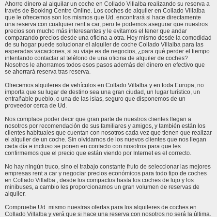
Ahorre dinero al alquilar un coche en Collado Villalba realizando su reserva a
través de Booking Centre Online. Los coches de alquiler en Collado Villalba
que le ofrecemos son los mismos que Ud. encontrará si hace directamente
una reserva con cualquier rent a car, pero le podemos asegurar que nuestros
precios son mucho más interesantes y le evitamos el tener que andar
comparando precios desde una oficina a otra. Hoy mismo desde la comodidad
de su hogar puede solucionar el alquiler de coche Collado Villalba para las
esperadas vacaciones, si su viaje es de negocios, ¿para qué perder el tiempo
intentando contactar al teléfono de una oficina de alquiler de coches?
Nosotros le ahorramos todos esos pasos además del dinero en efectivo que
se ahorrará reserva tras reserva.
Ofrecemos alquileres de vehículos en Collado Villalba y en toda Europa, no
importa que su lugar de destino sea una gran ciudad, un lugar turístico, un
entrañable pueblo, o una de las islas, seguro que disponemos de un
proveedor cerca de Ud.
Nos complace poder decir que gran parte de nuestros clientes llegan a
nosotros por recomendación de sus familiares y amigos, y también están los
clientes habituales que cuentan con nosotros cada vez que tienen que realizar
el alquiler de un coche. Sin olvidarnos de los nuevos clientes que nos llegan
cada día e incluso se ponen en contacto con nosotros para que les
confirmemos que el precio que están viendo por Internet es el correcto.
No hay ningún truco, sino el trabajo constante fruto de seleccionar las mejores
empresas rent a car y negociar precios económicos para todo tipo de coches
en Collado Villalba , desde los compactos hasta los coches de lujo y los
minibuses, a cambio les proporcionamos un gran volumen de reservas de
alquiler.
Compruebe Ud. mismo nuestras ofertas para los alquileres de coches en
Collado Villalba y verá que si hace una reserva con nosotros no será la última.