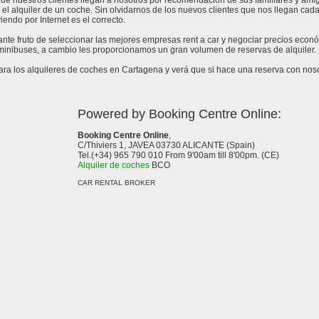
de nuestros clientes llegan a nosotros por recomendación de sus familiares y amig
 el alquiler de un coche. Sin olvidarnos de los nuevos clientes que nos llegan cad
endo por Internet es el correcto.
tante fruto de seleccionar las mejores empresas rent a car y negociar precios eco
 minibuses, a cambio les proporcionamos un gran volumen de reservas de alquiler.
a los alquileres de coches en Cartagena y verá que si hace una reserva con nosot
Powered by Booking Centre Online:
Booking Centre Online
,
C/Thiviers 1, JAVEA 03730 ALICANTE (Spain)
Tel.(+34) 965 790 010 From 9'00am till 8'00pm. (CE)
Alquiler de coches
BCO
CAR RENTAL BROKER