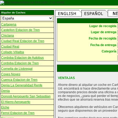
Alquiler de Coches
Cartagena
Lugar de recogida
Castellon Estacion de Tren
Lugar de entrega
Chiclana
Fecha de recogida
Ciudad Real Estacion de Tren
Fecha de entrega
Ciudad Real
Categoría
Collado Villalba
Cordoba Estacion de Autobus
Cordoba Estacion de Tren
Cornella de Llobregat
Coves Noves
VENTAJAS
Cuenca Estacion de Tren
Ahorre dinero al alquilar un coche en Ca
Denia La Generalidad Renfe
Ud. encontrará si hace directamente una 
Denia
comparando precios desde una oficina a o
es de negocios, ¿para qué perder el tiem
Donosti Aeropuerto San Sebastian
efectivo que se ahorrará reserva tras rese
El Hierro Aeropuerto
Ofrecemos alquileres de vehículos en Cart
Elche
seguro que disponemos de un proveedor 
Ferrol Estacion de Tren