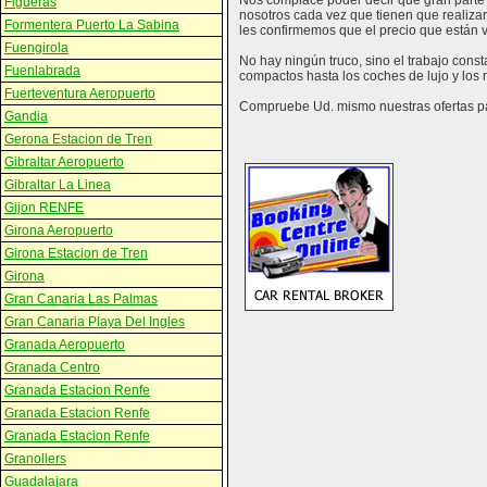
Nos complace poder decir que gran parte 
Figueras
nosotros cada vez que tienen que realizar
Formentera Puerto La Sabina
les confirmemos que el precio que están vi
Fuengirola
No hay ningún truco, sino el trabajo cons
Fuenlabrada
compactos hasta los coches de lujo y los
Fuerteventura Aeropuerto
Compruebe Ud. mismo nuestras ofertas par
Gandia
Gerona Estacion de Tren
Gibraltar Aeropuerto
Gibraltar La Linea
Gijon RENFE
Girona Aeropuerto
Girona Estacion de Tren
Girona
Gran Canaria Las Palmas
Gran Canaria Playa Del Ingles
Granada Aeropuerto
Granada Centro
Granada Estacion Renfe
Granada Estacion Renfe
Granada Estacion Renfe
Granollers
Guadalajara