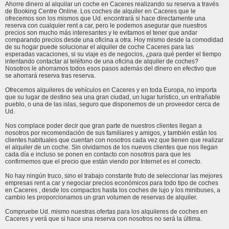
Ahorre dinero al alquilar un coche en Caceres realizando su reserva a través
de Booking Centre Online. Los coches de alquiler en Caceres que le
ofrecemos son los mismos que Ud. encontrará si hace directamente una
reserva con cualquier rent a car, pero le podemos asegurar que nuestros
precios son mucho más interesantes y le evitamos el tener que andar
comparando precios desde una oficina a otra. Hoy mismo desde la comodidad
de su hogar puede solucionar el alquiler de coche Caceres para las
esperadas vacaciones, si su viaje es de negocios, ¿para qué perder el tiempo
intentando contactar al teléfono de una oficina de alquiler de coches?
Nosotros le ahorramos todos esos pasos además del dinero en efectivo que
se ahorrará reserva tras reserva.
Ofrecemos alquileres de vehículos en Caceres y en toda Europa, no importa
que su lugar de destino sea una gran ciudad, un lugar turístico, un entrañable
pueblo, o una de las islas, seguro que disponemos de un proveedor cerca de
Ud.
Nos complace poder decir que gran parte de nuestros clientes llegan a
nosotros por recomendación de sus familiares y amigos, y también están los
clientes habituales que cuentan con nosotros cada vez que tienen que realizar
el alquiler de un coche. Sin olvidarnos de los nuevos clientes que nos llegan
cada día e incluso se ponen en contacto con nosotros para que les
confirmemos que el precio que están viendo por Internet es el correcto.
No hay ningún truco, sino el trabajo constante fruto de seleccionar las mejores
empresas rent a car y negociar precios económicos para todo tipo de coches
en Caceres , desde los compactos hasta los coches de lujo y los minibuses, a
cambio les proporcionamos un gran volumen de reservas de alquiler.
Compruebe Ud. mismo nuestras ofertas para los alquileres de coches en
Caceres y verá que si hace una reserva con nosotros no será la última.