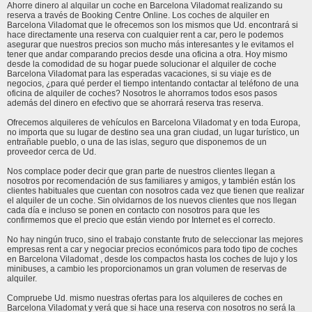
Ahorre dinero al alquilar un coche en Barcelona Viladomat realizando su
reserva a través de Booking Centre Online. Los coches de alquiler en
Barcelona Viladomat que le ofrecemos son los mismos que Ud. encontrará si
hace directamente una reserva con cualquier rent a car, pero le podemos
asegurar que nuestros precios son mucho más interesantes y le evitamos el
tener que andar comparando precios desde una oficina a otra. Hoy mismo
desde la comodidad de su hogar puede solucionar el alquiler de coche
Barcelona Viladomat para las esperadas vacaciones, si su viaje es de
negocios, ¿para qué perder el tiempo intentando contactar al teléfono de una
oficina de alquiler de coches? Nosotros le ahorramos todos esos pasos
además del dinero en efectivo que se ahorrará reserva tras reserva.
Ofrecemos alquileres de vehículos en Barcelona Viladomat y en toda Europa,
no importa que su lugar de destino sea una gran ciudad, un lugar turístico, un
entrañable pueblo, o una de las islas, seguro que disponemos de un
proveedor cerca de Ud.
Nos complace poder decir que gran parte de nuestros clientes llegan a
nosotros por recomendación de sus familiares y amigos, y también están los
clientes habituales que cuentan con nosotros cada vez que tienen que realizar
el alquiler de un coche. Sin olvidarnos de los nuevos clientes que nos llegan
cada día e incluso se ponen en contacto con nosotros para que les
confirmemos que el precio que están viendo por Internet es el correcto.
No hay ningún truco, sino el trabajo constante fruto de seleccionar las mejores
empresas rent a car y negociar precios económicos para todo tipo de coches
en Barcelona Viladomat , desde los compactos hasta los coches de lujo y los
minibuses, a cambio les proporcionamos un gran volumen de reservas de
alquiler.
Compruebe Ud. mismo nuestras ofertas para los alquileres de coches en
Barcelona Viladomat y verá que si hace una reserva con nosotros no será la