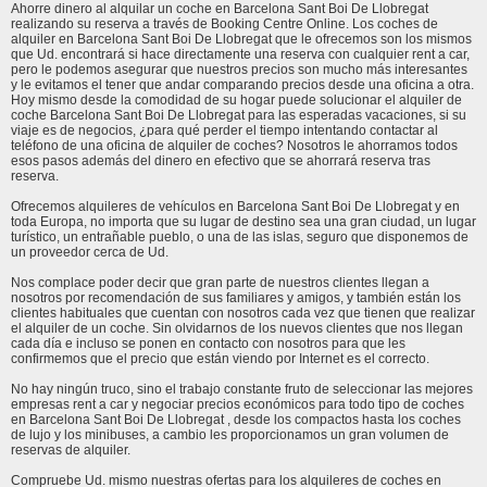
Ahorre dinero al alquilar un coche en Barcelona Sant Boi De Llobregat
realizando su reserva a través de Booking Centre Online. Los coches de
alquiler en Barcelona Sant Boi De Llobregat que le ofrecemos son los mismos
que Ud. encontrará si hace directamente una reserva con cualquier rent a car,
pero le podemos asegurar que nuestros precios son mucho más interesantes
y le evitamos el tener que andar comparando precios desde una oficina a otra.
Hoy mismo desde la comodidad de su hogar puede solucionar el alquiler de
coche Barcelona Sant Boi De Llobregat para las esperadas vacaciones, si su
viaje es de negocios, ¿para qué perder el tiempo intentando contactar al
teléfono de una oficina de alquiler de coches? Nosotros le ahorramos todos
esos pasos además del dinero en efectivo que se ahorrará reserva tras
reserva.
Ofrecemos alquileres de vehículos en Barcelona Sant Boi De Llobregat y en
toda Europa, no importa que su lugar de destino sea una gran ciudad, un lugar
turístico, un entrañable pueblo, o una de las islas, seguro que disponemos de
un proveedor cerca de Ud.
Nos complace poder decir que gran parte de nuestros clientes llegan a
nosotros por recomendación de sus familiares y amigos, y también están los
clientes habituales que cuentan con nosotros cada vez que tienen que realizar
el alquiler de un coche. Sin olvidarnos de los nuevos clientes que nos llegan
cada día e incluso se ponen en contacto con nosotros para que les
confirmemos que el precio que están viendo por Internet es el correcto.
No hay ningún truco, sino el trabajo constante fruto de seleccionar las mejores
empresas rent a car y negociar precios económicos para todo tipo de coches
en Barcelona Sant Boi De Llobregat , desde los compactos hasta los coches
de lujo y los minibuses, a cambio les proporcionamos un gran volumen de
reservas de alquiler.
Compruebe Ud. mismo nuestras ofertas para los alquileres de coches en